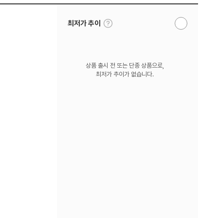
툴
최저가 추이
알
팁
림
보
받
기
기
상품 출시 전 또는 단종 상품으로,
최저가 추이가 없습니다.