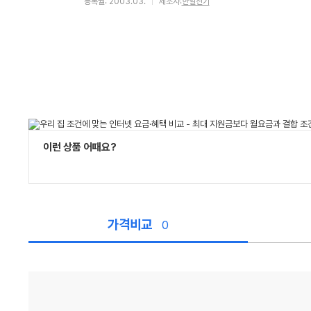
등록월: 2003.03.
제조사:
한일전기
이런 상품 어때요?
가격비교
0
가
격
비
교