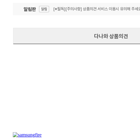
알림판
[※필독][주의사항] 상품의견 서비스 이용시 유의해 주세요
알림
잦은 오류, PC속도 잡자! PC안정화 위해 이건 꼭!
알림
다나와 상품의견