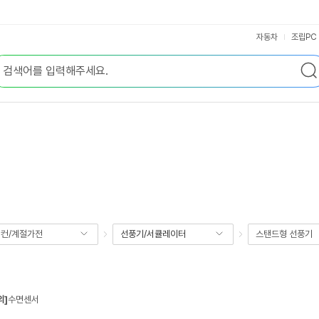
자동차
조립PC
컨/계절가전
선풍기/서큘레이터
스탠드형 선풍기
의]
수면센서