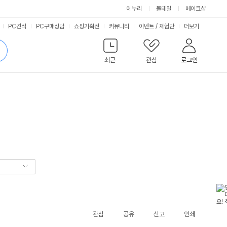
에누리
몰테일
메이크샵
서
PC견적
PC구매상담
쇼핑기획전
커뮤니티
이벤트
/
체험단
더보기
비
검
색
최근
관심
로그인
스
관심
공유
신고
인쇄