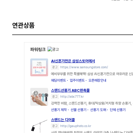
연관상품
파워링크
AI신혼가전은 삼성스토어에서
광고
https://www.samsungstore.com/
예비부부를 위한 특별혜택! 삼성 AI신혼가전으로 여유러운 
웨딩이벤트
입주이벤트
오픈매장안내
스탠드선풍기 ABC판촉물
광고
http://abc777.kr
강력한 바람, 스탠드선풍기, 휴대/탁상용/거치형 취향 손풍기,
선풍기 제작
선물 선풍기
선풍기 도매
단체 선풍기
스탠드는 디어콜
광고
http://gauphoto.co.kr
사진,영상을위한 최적의 스탠드 라인업 구축 /스탠드는 디어