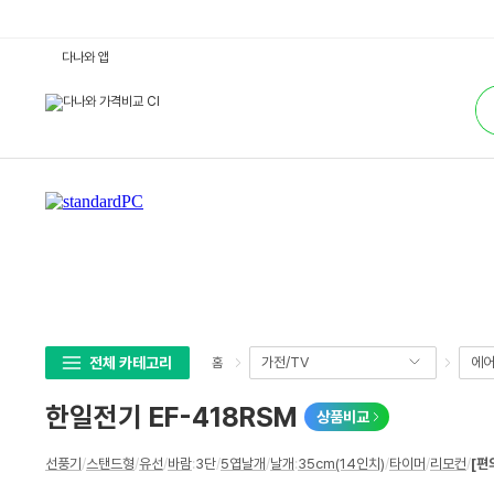
한
다나와 앱
일
전
통
기
합
E
검
F
색
-
4
1
8
R
S
M
:
다
나
와
가
격
비
교
전체 카테고리
가전/TV
에어
홈
한일전기 EF-418RSM
상품비교
상
선풍기
/
스탠드형
/
유선
/
바람
:
3단
/
5엽날개
/
날개
:
35cm(14인치)
/
타이머
/
리모컨
/
[편
세
스