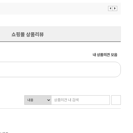
이
다
전
음
보
보
기
기
쇼핑몰 상품리뷰
내 상품의견 모음