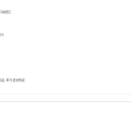
기기&밴드
기기
지급, 후기 문상제공