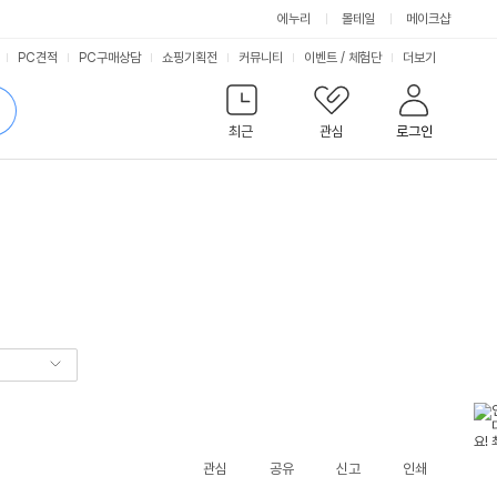
에누리
몰테일
메이크샵
서
PC견적
PC구매상담
쇼핑기획전
커뮤니티
이벤트
/
체험단
더보기
비
검
색
최근
관심
로그인
스
관심
공유
신고
인쇄