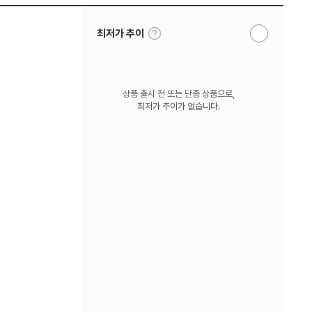
툴
최저가 추이
알
팁
림
보
받
기
기
상품 출시 전 또는 단종 상품으로,
최저가 추이가 없습니다.