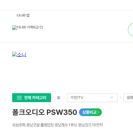
폴
다나와 앱
크
오
통
디
합
오
검
P
색
S
W
3
5
0
:
다
나
와
가
격
비
교
전체 카테고리
가전/TV
음
홈
폴크오디오 PSW350
상품비교
상
서브우퍼
/
유닛구성
:
풀레인지
/
유닛개수
:
1유닛
/
유닛크기
:
10인치
세
스