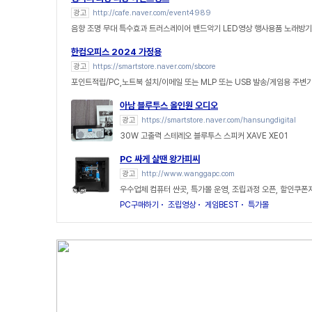
광고
http://cafe.naver.com/event4989
음향 조명 무대 특수효과 트러스레이어 밴드악기 LED영상 행사용품 노래방
한컴오피스 2024 가정용
광고
https://smartstore.naver.com/sbcore
포인트적립/PC,노트북 설치/이메일 또는 MLP 또는 USB 발송/게임용 주변
아남 블루투스 올인원 오디오
광고
https://smartstore.naver.com/hansungdigital
30W 고출력 스테레오 블루투스 스피커 XAVE XE01
PC 싸게 살땐 왕가피씨
광고
http://www.wanggapc.com
우수업체 컴퓨터 싼곳, 특가몰 운영, 조립과정 오픈, 할인쿠폰
PC구매하기
조립영상
게임BEST
특가몰