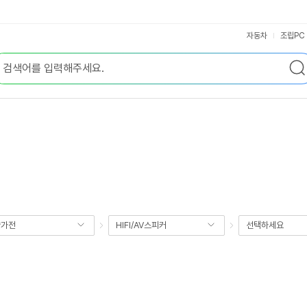
자동차
조립PC
향가전
HIFI/AV스피커
선택하세요