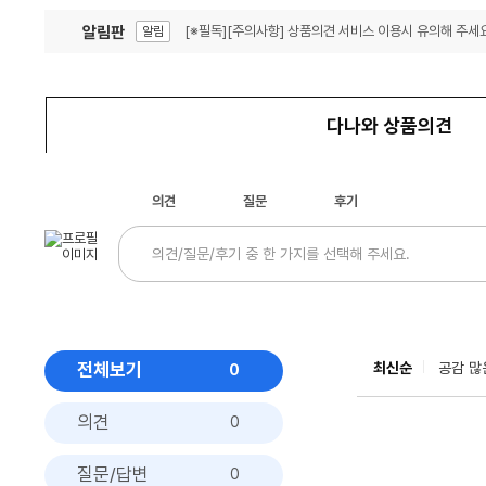
알림판
[※필독][주의사항] 상품의견 서비스 이용시 유의해 주세요
알림
잦은 오류, PC속도 잡자! PC안정화 위해 이건 꼭!
알림
다나와 상품의견
의견
질문
후기
전체보기
최신순
공감 많
0
의견
0
질문/답변
0