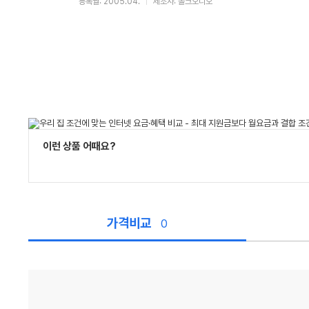
등록월: 2005.04.
제조사: 폴크오디오
이런 상품 어때요?
가격비교
0
가
격
비
교