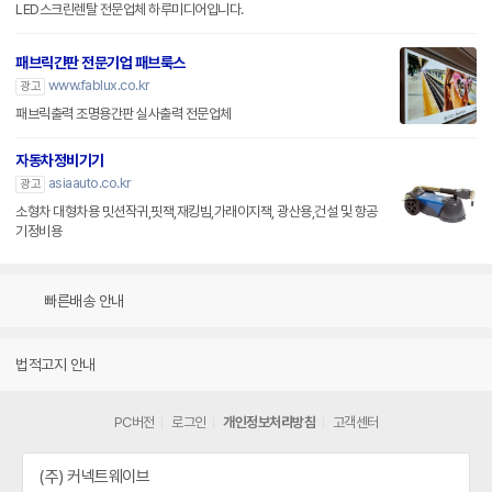
LED스크린렌탈 전문업체 하루미디어입니다.
패브릭간판 전문기업 패브룩스
www.fablux.co.kr
광고
패브릭출력 조명용간판 실사출력 전문업체
자동차정비기기
asiaauto.co.kr
광고
소형차 대형차용 밋션작귀,핏잭,재킹빔,가래이지잭, 광산용,건설 및 항공
기정비용
빠른배송 안내
법적고지 안내
PC버전
로그인
개인정보처리방침
고객센터
(주) 커넥트웨이브