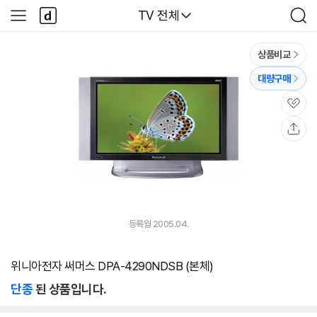
본문 바로가기
다
다나와
TV 전체
사
검
나
이
색
와
드
메
메
상품비교
인
뉴
대량구매
관
심
공
유
등록월 2005.04.
위니아전자 써머스 DPA-4290NDSB (본체)
단종
된 상품입니다.