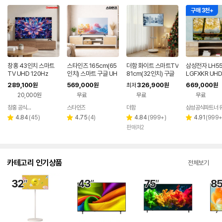
구매 3천+
창홍 43인치 스마트
스타인즈 165cm(65
더함 화이트 스마트TV
삼성전자 LH55
TV UHD 120Hz
인치) 스마트 구글 UH
81cm(32인치) 구글
LGFXKR UHD
D TV KKZ6500SU
5.0 QLED 이동식TV
마트 비즈니스 T
289,100
569,000
326,900
669,000
원
원
최저
원
원
H 중소기업 1등급
8.7cm(55인치
20,000원
무료
무료
무료
드
창홍 공식스토어
스타인즈
더함
삼성공식파트너 
네이버
네이버
페이
페이
리
리
리
리
4.84
(
45
)
4.75
(
4
)
4.84
(
999+
)
4.91
(
999
별
별
별
별
뷰
뷰
뷰
뷰
판매처2
점
점
점
점
수
수
수
수
카테고리 인기상품
전체보기