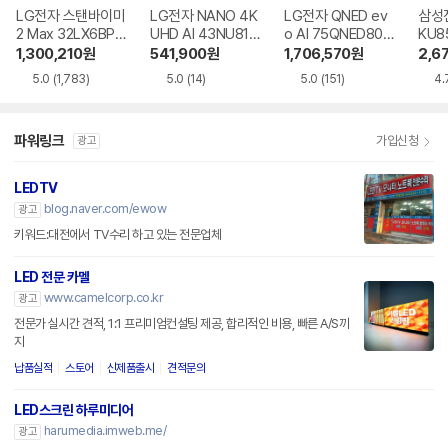
LG전자 스탠바이미
LG전자 NANO 4K
LG전자 QNED ev
삼성전
2 Max 32LX6BPG
UHD AI 43NU810
o AI 75QNED80B
KU8
A
BENA
EA
R
1,300,210
원
541,900
원
1,706,570
원
2,6
5.0
(1,783)
5.0
(14)
5.0
(151)
4.
파워링크
가입신청
광고
LEDTV
blog.naver.com/ewow
광고
키워드:대전에서 TV수리 하고 있는 전문업체
LED 전문 카멜
www.camelcorp.co.kr
광고
전문가 실시간 견적, 1:1 프리미엄컨설팅 제공, 합리적인 비용, 빠른 A/S까
지
납품실적
스토어
신제품출시
견적문의
LED스크린 하루미디어
harumedia.imweb.me/
광고