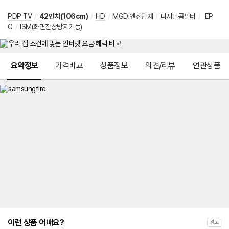
PDP TV
/
42인치(106cm)
/
HD
/
MGDi엔진탑재
/
디지털콤필터
/
EP
G
/
ISM(화면잔상방지기능)
메뉴 네비게이션
요약정보
가격비교
상품정보
의견/리뷰
연관상품
이런 상품 어때요?
광고