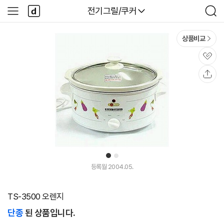
본문 바로가기
다
다나와
전기그릴/쿠커
사
검
나
이
색
와
드
메
메
상품비교
인
뉴
관
심
공
유
1
2
등록월 2004.05.
TS-3500 오렌지
단종
된 상품입니다.