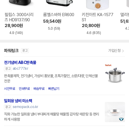
필립스 3000시리
롬멜스바하 ER600
키친아트 KA-1577
델리팬
즈 HD9137/90
S1
59,540
원
51,
28,900
원
20,800
원
5.0
(59)
4.
4.9
(149)
4.6
(835)
파워링크
가입신청
광고
전기냄비 ABC판촉물
abc777.kr
광고
판촉물제작, 전기냄비, 가성비 홍보물, 초특가할인, 소량/대량, 단체선물
전문
시안무료
인쇄무료
배송무료
빠른납기
일회용 냄비 미소팩
semopack.co.kr
광고
직화 가능한 일회용 냄비 부대찌개 해물탕 해물찜 감자탕 매운탕 등 편리
하게 사용함