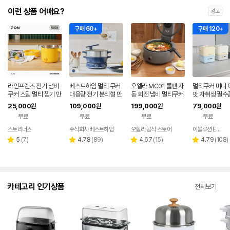
이런 상품 어때요?
광고
구매 60+
구매 120+
라인프렌즈 전기 냄비
베스트하임 멀티 쿠커
오엘라 MC01 롤팬 자
멀티쿠커 미니 
쿠커 스팀 멀티 찜기 만
대용량 전기 분리형 만
동 회전 냄비 멀티쿠커
팟 자취생 필수
능 스마트 샐리
능 스텐 전골 냄비 찜기
용 전기 냄비 포
25,000
109,000
199,000
79,000
원
원
원
원
ESR-TG60
캠핑
무료
무료
무료
무료
스토리너스
주식회사 베스트하임
오엘라 공식 스토어
이볼루션 EVolution
리
리
리
리
5
(
7
)
4.78
(
89
)
4.67
(
15
)
4.79
(
108
)
별
별
별
별
뷰
뷰
뷰
뷰
점
점
점
점
수
수
수
수
카테고리 인기상품
전체보기