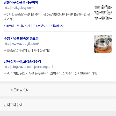
일본직구 전문몰 직구바이
m.jikgubuy.com
광고
주5회 항공운송/묶음배송 추가비용 0원/일본생산/내수판매용/실시간 문
의 가능
카톡문의
주방칼 보기
프라이팬보기
텀블러 보기
주방 기념품 판촉물 홍보물
www.aveogift.com/
광고
주방용품 냄비 문의 인쇄 제작 전문기업
남목 전기누전,고장출장수리
blog.naver.com/porkjungsu11
광고
주택, 아파트, 공장,사무실 등 누전수리, 조명수리, 전기수리, 전기안전관리 대행
빠른배송 안내
법적고지 안내