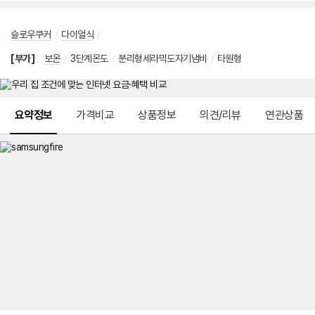
슬로우쿠커
/
다이얼식
/
[부가]
보온
/
3단계온도
/
분리형세라믹도자기냄비
/
타원형
메뉴 네비게이션
요약정보
가격비교
상품정보
의견/리뷰
연관상품