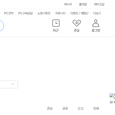
에누리
몰테일
메이크샵
서
PC견적
PC구매상담
쇼핑기획전
커뮤니티
이벤트
/
체험단
더보기
비
검
색
최근
관심
로그인
스
관심
공유
신고
인쇄