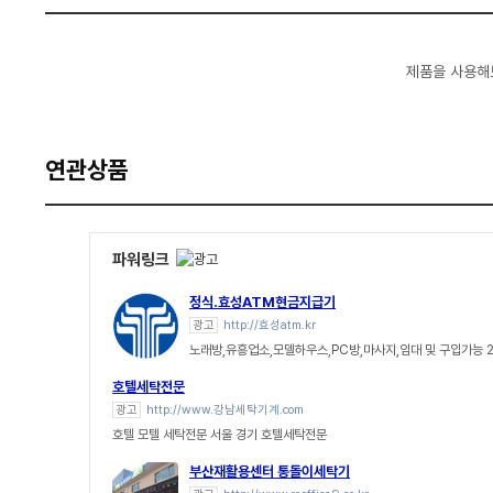
제품을 사용해
연관상품
파워링크
정식.효성ATM현금지급기
광고
http://효성atm.kr
노래방,유흥업소,모델하우스,PC방,마사지,임대 및 구입가능 
호텔세탁전문
광고
http://www.강남세탁기계.com
호텔 모텔 세탁전문 서울 경기 호텔세탁전문
부산재활용센터 통돌이세탁기