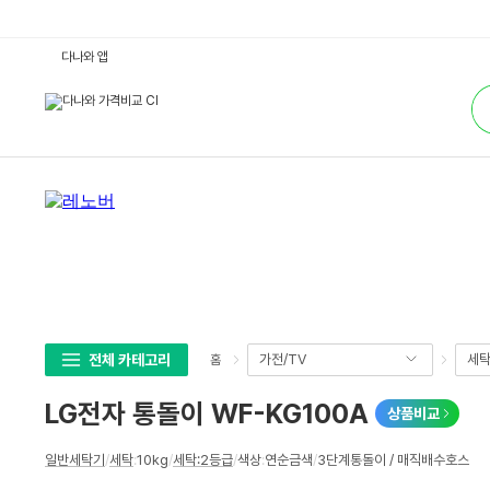
L
다나와 앱
G
전
통
자
합
통
검
돌
색
이
W
F
-
K
G
1
0
0
A
:
다
나
와
가
전체 카테고리
가전/TV
세탁
홈
격
비
교
LG전자 통돌이 WF-KG100A
상품비교
상
일반세탁기
/
세탁
:
10kg
/
세탁:2등급
/
색상
:
연순금색
/
3단계통돌이 / 매직배수호스
세
스