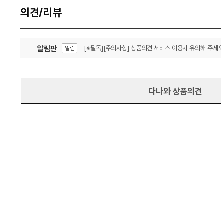
의견/리뷰
알림판
[※필독][주의사항] 상품의견 서비스 이용시 유의해 주세요
알림
잦은 오류, PC속도 잡자! PC안정화 위해 이건 꼭!
알림
다나와 상품의견