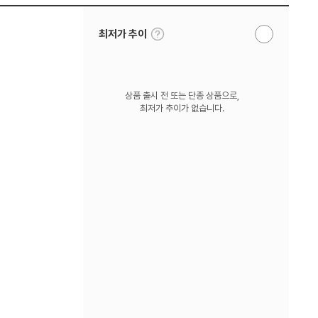
툴
최저가 추이
알
팁
림
보
받
기
기
상품 출시 전 또는 단종 상품으로,
최저가 추이가 없습니다.