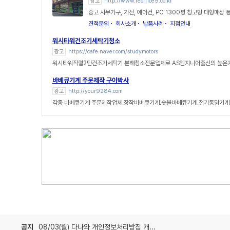
광고
http://www.reoffice9.co.kr
중고 사무가구, 가전, 에어컨, PC 1300평 창고형 대형매장
견적문의
회사소개
납품사례
지점안내
워시타워건조기세탁기청소
광고
https://cafe.naver.com/studymotors
워시타워직렬2단건조기세탁기 분해청소전문업체로 AS엔지니어출신의 높은
바베큐기계 주문제작 구이박사
광고
http://your9284.com
각종 바베큐기계 주문제작업체.장작바베큐기계.숯불바베큐기계.전기통닭기계
공지
08/03(월) 다나와 개인정보처리방침 개정 안내