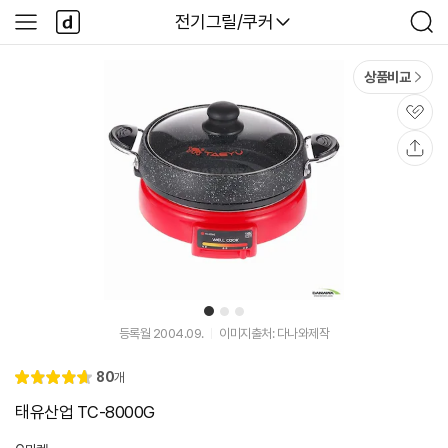
본문 바로가기
다
다나와
전기그릴/쿠커
사
검
나
이
색
와
드
메
메
상품비교
인
뉴
관
심
공
유
1
2
3
등록월 2004.09.
이미지출처: 다나와제작
리
80
개
별
4.
뷰
점
7
태유산업 TC-8000G