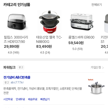
카테고리 인기상품
전체보기
필립스 3000시리
태유산업 웰쿡 TC-
롬멜스바하 ER600
키친아
즈 HD9137/90
N8800G
S1
59,540
원
29,890
원
83,490
원
20,
5.0
(59)
4.9
(149)
4.5
(24)
4.
파워링크
가입신청
광고
전기냄비 ABC판촉물
abc777.kr
광고
판촉물제작, 전기냄비, 가성비 홍보물, 초특가할인, 소량/대량, 단체선물
전문
시안무료
인쇄무료
배송무료
빠른납기