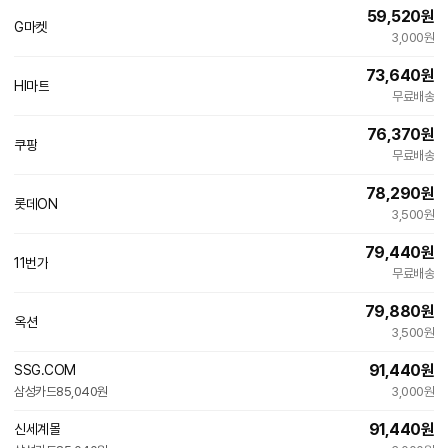
59,520
원
G마켓
빠른배송
3,000원
73,640
원
HI마트
네
무료배송
이
버
76,370
원
페
쿠팡
이
무료배송
78,290
원
롯데ON
3,500원
79,440
원
11번가
빠른배송
무료배송
79,880
원
옥션
3,500원
91,440
원
SSG.COM
삼성카드
85,040원
3,000원
91,440
원
신세계몰