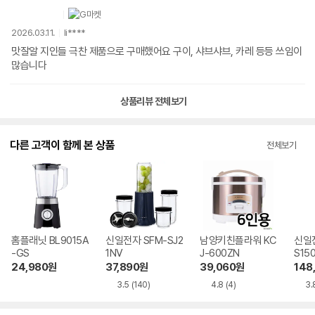
2026.03.11.
li****
맛잘알 지인들 극찬 제품으로 구매했어요 구이, 샤브샤브, 카레 등등 쓰임이
많습니다
상품리뷰 전체보기
다른 고객이 함께 본 상품
전체보기
홈플래닛 BL9015A
신일전자 SFM-SJ2
남양키친플라워 KC
신일전
-GS
1NV
J-600ZN
S15
24,980
원
37,890
원
39,060
원
148
3.5
(140)
4.8
(4)
3.