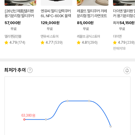
[26년신제품]델리팬
엔유씨 멀티 압력쿠커
레꼴뜨 멀티쿠커 까레
더이엔 델리팬 
용기분리형 멀티쿠커
6L NPC-600K 블랙
분리형 찜기 라면포트
커 용기분리형 D
전기그릴 찜기 전기냄
전기쿠커
전기냄비 후라이팬 샤
C3
57,000
129,000
85,000
54,150
원
원
원
최저
원
비 핫플레이트 DEL-M
브샤브 전골 RPD-4
무료
무료
무료
무료
C3
델리팬공인몰
엔유씨 스토어
레꼴뜨 공식스토어
더이엔
네이버
페이
리
리
리
리
4.79
(
174
)
4.77
(
539
)
4.81
(
296
)
4.79
(
238
)
별
별
별
별
뷰
뷰
뷰
뷰
판매처18
점
점
점
점
수
수
수
수
최저가 추이
최
알
저
림
가
받
추
는
이
중
란?