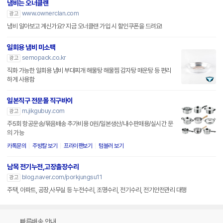
냄비는 오너클랜
www.ownerclan.com
광고
냄비 알아보고 계신가요? 지금 오너클랜 가입 시 할인쿠폰을 드려요!
일회용 냄비 미소팩
semopack.co.kr
광고
직화 가능한 일회용 냄비 부대찌개 해물탕 해물찜 감자탕 매운탕 등 편리
하게 사용함
일본직구 전문몰 직구바이
m.jikgubuy.com
광고
주5회 항공운송/묶음배송 추가비용 0원/일본생산/내수판매용/실시간 문
의 가능
카톡문의
주방칼 보기
프라이팬보기
텀블러 보기
남목 전기누전,고장출장수리
blog.naver.com/porkjungsu11
광고
주택, 아파트, 공장,사무실 등 누전수리, 조명수리, 전기수리, 전기안전관리 대행
빠른배송 안내