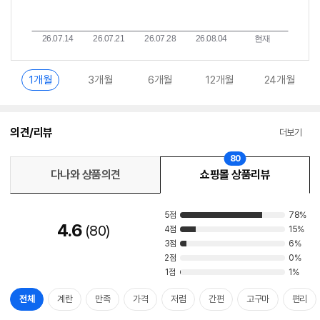
1개월
3개월
6개월
12개월
24개월
의견/리뷰
더보기
80
다나와 상품의견
쇼핑몰 상품리뷰
5점
78%
4.6
80
4점
15%
3점
6%
2점
0%
1점
1%
전체
계란
만족
가격
저렴
간편
고구마
편리