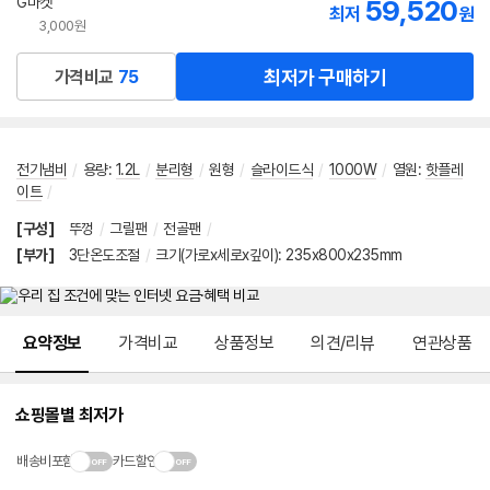
G마켓
59,520
최저
원
3,000원
최저가 구매하기
가격비교
75
전기냄비
/
용량
:
1.2L
/
분리형
/
원형
/
슬라이드식
/
1000W
/
열원
:
핫플레
이트
/
[구성]
뚜껑
/
그릴팬
/
전골팬
/
[부가]
3단온도조절
/
크기(가로x세로x깊이): 235x800x235mm
메뉴 네비게이션
요약정보
가격비교
상품정보
의견/리뷰
연관상품
쇼핑몰별 최저가
배송비포함
카드할인