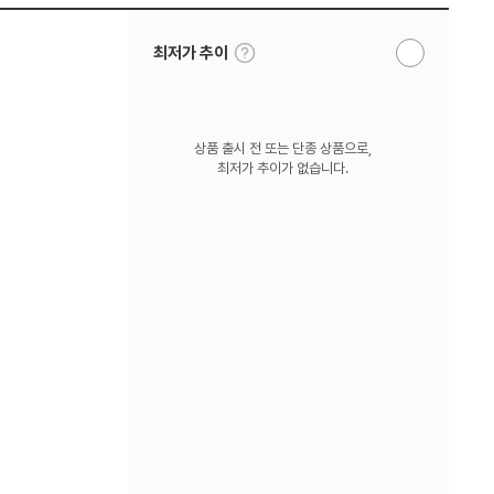
툴
최저가 추이
알
팁
림
보
받
기
기
상품 출시 전 또는 단종 상품으로,
최저가 추이가 없습니다.