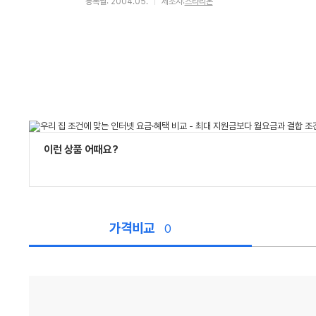
등록월: 2004.05.
제조사:
스타리온
이런 상품 어때요?
가격비교
0
가
격
비
교