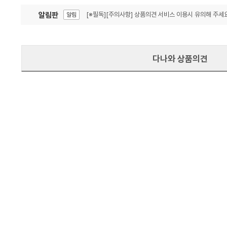
알림판
[※필독][주의사항] 상품의견 서비스 이용시 유의해 주세요
알림
잦은 오류, PC속도 잡자! PC안정화 위해 이건 꼭!
알림
다나와 상품의견