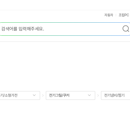
자동차
조립PC
기/소형가전
전기그릴/쿠커
전기냄비/찜기