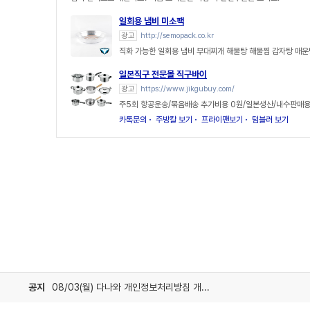
일회용 냄비 미소팩
광고
http://semopack.co.kr
직화 가능한 일회용 냄비 부대찌개 해물탕 해물찜 감자탕 매운
일본직구 전문몰 직구바이
광고
https://www.jikgubuy.com/
주5회 항공운송/묶음배송 추가비용 0원/일본생산/내수판매용
카톡문의
주방칼 보기
프라이팬보기
텀블러 보기
공지
08/03(월) 다나와 개인정보처리방침 개정 안내