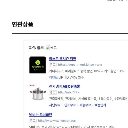
연관상품
파워링크
라스트 역시즌 위크
광고
https://department.lotteon.com
캐나다구스, 파라점퍼스 중복 할인 10% + 카드 할인 10%
이벤트
UP TO 74% OFF
전기냄비 ABC판촉물
광고
http://abc777.kr
판촉물제작, 전기냄비, 가성비 홍보물, 초특가할인, 소량/대량
시안무료
인쇄무료
배송무료
빠른납기
냄비는 오너클랜
광고
http://www.ownerclan.com
냄비 알아보고 계신가요? 지금 오너클랜 가입 시 할인쿠폰을 드려요!