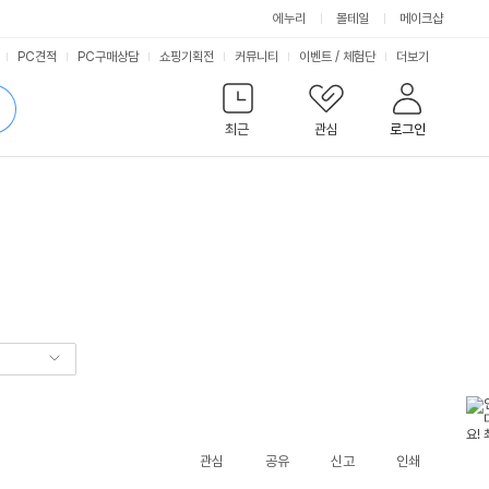
에누리
몰테일
메이크샵
서
PC견적
PC구매상담
쇼핑기획전
커뮤니티
이벤트
/
체험단
더보기
비
검
색
최근
관심
로그인
스
관심
공유
신고
인쇄