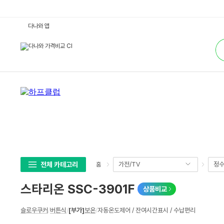
스
다나와 앱
타
리
통
온
합
S
검
S
색
C
-
3
9
0
1
F
:
다
나
와
가
격
비
교
전체 카테고리
가전/TV
정수
홈
스타리온 SSC-3901F
상품비교
상
슬로우쿠커
/
버튼식
/
[부가]
보온
/
자동온도제어 / 잔여시간표시 / 수납편리
세
스