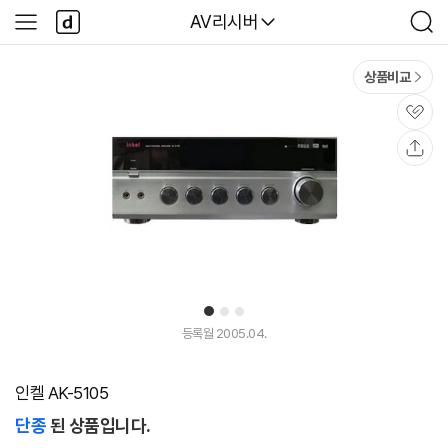
본문 바로가기
다
다나와
AV리시버
사
검
나
이
색
와
드
메
메
상품비교
인
뉴
관
심
공
유
1
2
3
등록월 2005.04.
인켈 AK-5105
단종
된 상품입니다.