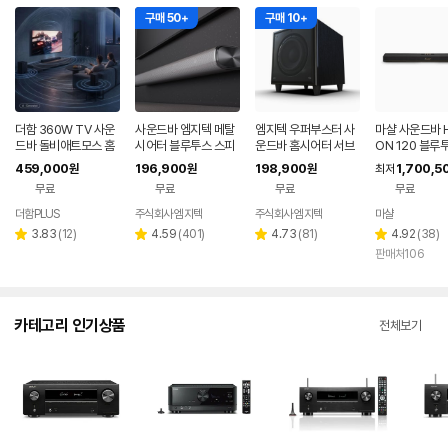
구매 50+
구매 10+
더함 360W TV 사운
사운드바 엠지텍 메탈
엠지텍 우퍼부스터 사
마샬 사운드바 
드바 돌비애트모스 홈
시어터 블루투스 스피
운드바 홈시어터 서브
ON 120 블루
시어터 블루투스 스피
커 TV 홈시어터 300
우퍼 스피커 Q9900 /
459,000
196,900
198,900
1,700,5
원
원
원
최저
커 5.1.2채널
W 6채널
Q9900Pro 300W
무료
무료
무료
무료
더함PLUS
주식회사 엠지텍
주식회사 엠지텍
마샬
네이버
페이
리
리
리
리
3.83
(
12
)
4.59
(
401
)
4.73
(
81
)
4.92
(
38
)
별
별
별
별
뷰
뷰
뷰
뷰
판매처106
점
점
점
점
수
수
수
수
카테고리 인기상품
전체보기