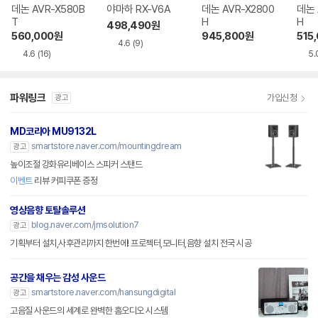
데논 AVR-X580B
야마하 RX-V6A
데논 AVR-X2800
데논 
T
H
H
498,490
원
560,000
원
945,800
원
515
4.6
(9)
4.6
(16)
5.
파워링크
가입신청
광고
MD코리아 MU9132L
smartstore.naver.com/mountingdream
광고
높이조절 강화유리베이스 스피커 스탠드
이벤트
리뷰 커피쿠폰 증정
영상음향 토탈솔루션
blog.naver.com/jmsolution7
광고
기획부터 설치,사후관리까지 한번에! 프로젝터,모니터,음향 설치 전국 시공
공간을 채우는 감성 사운드
smartstore.naver.com/hansungdigital
광고
고음질 사운드의 세계로 완벽한 홈오디오 시스템