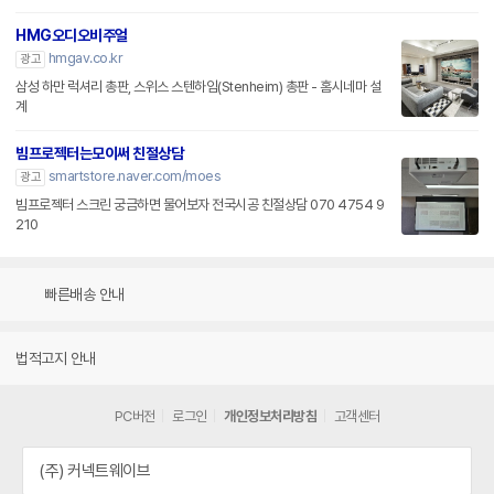
HMG오디오비주얼
hmgav.co.kr
광고
삼성 하만 럭셔리 총판, 스위스 스텐하임(Stenheim) 총판 - 홈시네마 설
계
빔프로젝터는모이써 친절상담
smartstore.naver.com/moes
광고
빔프로젝터 스크린 궁금하면 물어보자 전국시공 친절상담 070 4754 9
210
빠른배송 안내
법적고지 안내
PC버전
로그인
개인정보처리방침
고객센터
(주) 커넥트웨이브