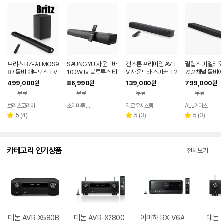
브리츠 BZ-ATMOS9
SAUNGYU 사운드바
캔스톤 프리미엄 AV T
필립스 피델리오
8 / 돌비 애트모스 TV
100W tv 블루투스 티
V 사운드바 스피커 T2
7.1.2채널 돌
사운드바 스피커 블루
비 스피커 홈시어터 A
00X
스 내장 서브우
499,000
86,990
139,000
799,000
원
원
원
원
투스 무선 서브우퍼
RC 옵티컬 USB
사운드바
무료
무료
무료
무료
브리츠코리아
소리마루 유한회사
옐로우시스템
ALL커머스
네이버
페이
리
리
리
5
(
4
)
5
(
3
)
5
(
3
)
별
별
별
뷰
뷰
뷰
점
점
점
수
수
수
카테고리 인기상품
전체보기
데논 AVR-X580B
데논 AVR-X2800
야마하 RX-V6A
데논 