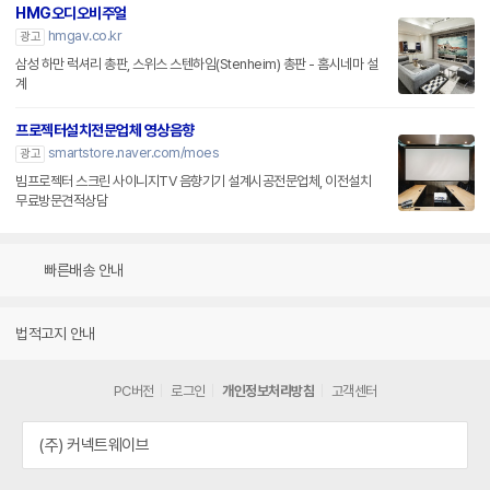
HMG오디오비주얼
hmgav.co.kr
광고
삼성 하만 럭셔리 총판, 스위스 스텐하임(Stenheim) 총판 - 홈시네마 설
계
프로젝터설치전문업체 영상음향
smartstore.naver.com/moes
광고
빔프로젝터 스크린 사이니지TV 음향기기 설계시공전문업체, 이전설치
무료방문견적상담
빠른배송 안내
법적고지 안내
PC버전
로그인
개인정보처리방침
고객센터
(주) 커넥트웨이브