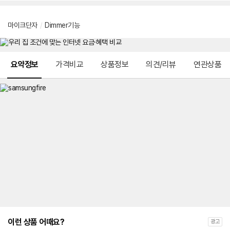
마이크단자
/
Dimmer기능
메뉴 네비게이션
요약정보
가격비교
상품정보
의견/리뷰
연관상품
이런 상품 어때요?
광고