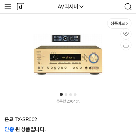
본문 바로가기
다
다나와
AV리시버
사
검
나
이
색
와
드
메
메
상품비교
인
뉴
관
심
공
유
1
2
3
4
등록월 2004.11.
온쿄 TX-SR602
단종
된 상품입니다.