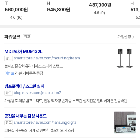
T
H
H
487,300
원
560,000
원
945,800
원
513
4.6
(9)
4.6
(16)
5.
파워링크
가입신청
광고
MD코리아 MU9132L
smartstore.naver.com/mountingdream
광고
높이조절 강화유리베이스 스피커 스탠드
이벤트
리뷰 커피쿠폰 증정
빔프로젝터 / 스크린 설치
blog.naver.com/jmsolution7
광고
가정용 회의용 빔프로젝트, 전동 액자형 반자동 스크린 설치전문 엘리베이션 전동바텐
공간을 채우는 감성 사운드
smartstore.naver.com/hansungdigital
광고
고음질 사운드의 세계로 완벽한 홈오디오 시스템