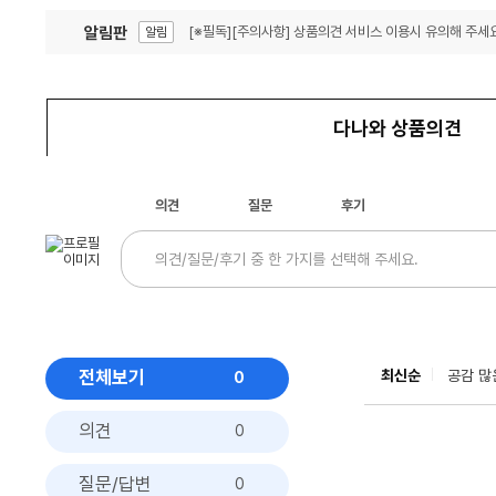
알림판
[※필독][주의사항] 상품의견 서비스 이용시 유의해 주세요
알림
잦은 오류, PC속도 잡자! PC안정화 위해 이건 꼭!
알림
다나와 상품의견
의견
질문
후기
전체보기
최신순
공감 많
0
의견
0
질문/답변
0