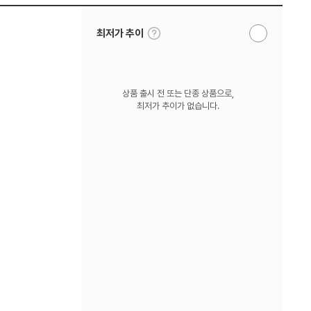
툴
최저가 추이
알
팁
림
보
받
기
기
상품 출시 전 또는 단종 상품으로,
최저가 추이가 없습니다.