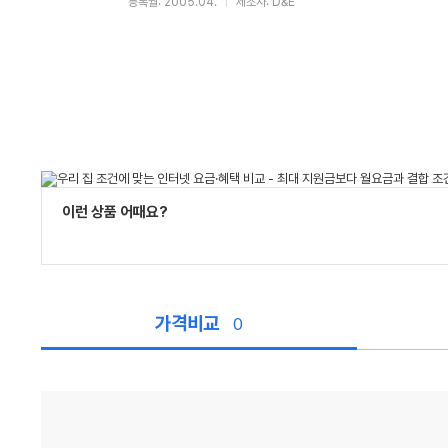
등록월: 2005.04.
제조사: D&E
이런 상품 어때요?
가격비교
0
가
격
비
교