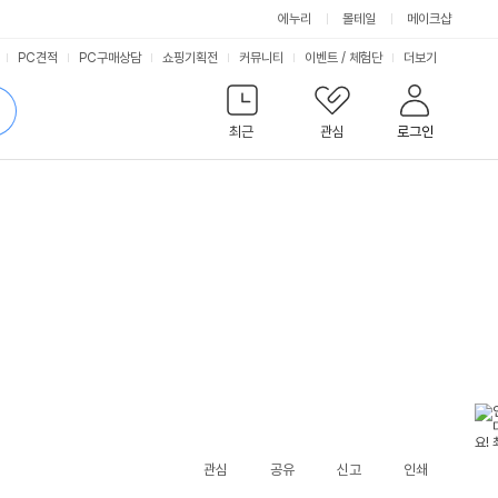
에누리
몰테일
메이크샵
서
PC견적
PC구매상담
쇼핑기획전
커뮤니티
이벤트
/
체험단
더보기
비
검
색
최근
관심
로그인
스
관심
공유
신고
인쇄