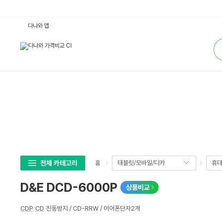
D
다나와 앱
&
E
통
D
합
C
검
D
색
-
6
0
0
0
P
:
다
나
와
가
격
비
교
전체 카테고리
태블릿/모바일/디카
휴대
홈
D&E DCD-6000P
상품비교
상
CDP
/
CD
/
진동방지 / CD-RRW / 이어폰단자2개
세
스