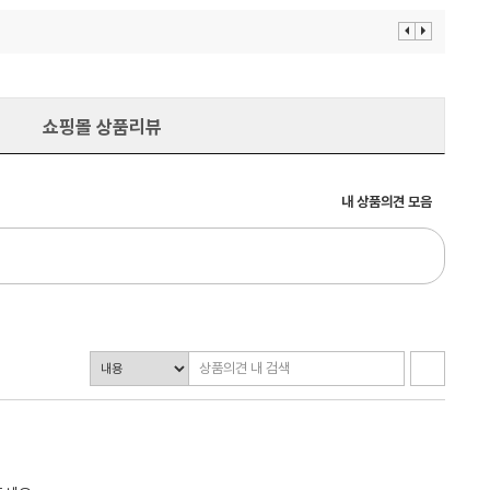
이
다
전
음
보
보
기
기
쇼핑몰 상품리뷰
내 상품의견 모음