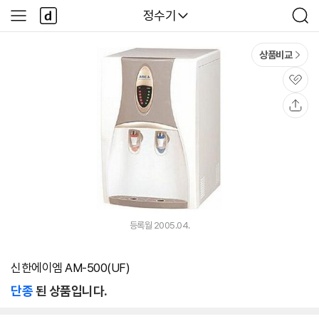
본문 바로가기
다
다나와
정수기
사
검
나
이
색
와
드
메
메
상품비교
인
뉴
관
심
공
유
등록월 2005.04.
신한에이엠 AM-500(UF)
단종
된 상품입니다.