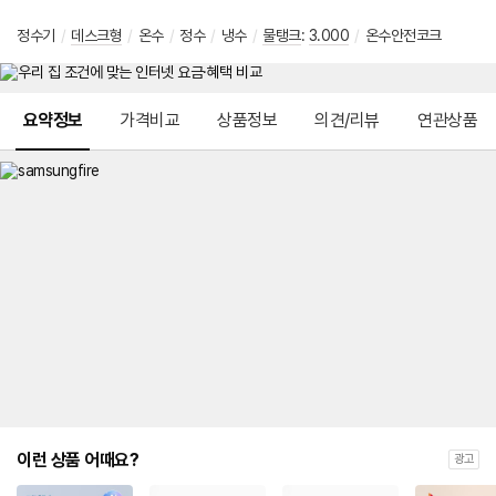
정수기
/
데스크형
/
온수
/
정수
/
냉수
/
물탱크
:
3.000
/
온수안전코크
메뉴 네비게이션
요약정보
가격비교
상품정보
의견/리뷰
연관상품
이런 상품 어때요?
광고