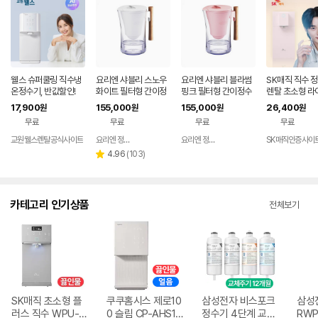
웰스 슈퍼쿨링 직수냉
요리엔 샤블리 스노우
요리엔 샤블리 블라썸
SK매직 직수 
온정수기, 반값할인!
화이트 필터형 간이정
핑크 필터형 간이정수
렌탈 초소형 라
수기 ( 필터 1개 포함)
기 ( 필터 1개 포함)
PU-JAC125
17,900
155,000
155,000
26,400
원
원
원
원
용 미네랄 추천 
무료
무료
무료
무료
니 냉온 100도
스 데스크탑 8
교원웰스렌탈공식사이트
요리엔 정수기 공식몰
요리엔 정수기 공식몰
SK매직인증사이
네이버
네이버
정 셀프관리 가
페이
페이
리
4.96
(
103
)
별
추천 홈쇼핑 가
뷰
점
수
카테고리 인기상품
전체보기
SK매직 초소형 플
쿠쿠홈시스 제로10
삼성전자 비스포크
삼성
러스 직수 WPU-J
0 슬림 CP-AHS10
정수기 4단계 교체
RWP