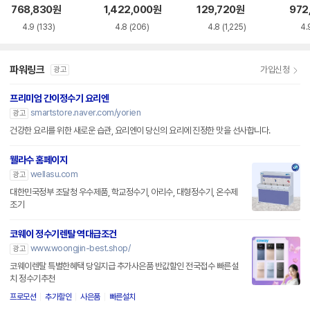
AC115SNS
0HEW
용 정수필터 HAF-
768,830
원
1,422,000
원
129,720
원
972
HIN
4.9
(133)
4.8
(206)
4.8
(1,225)
4.
파워링크
가입신청
광고
프리미엄 간이정수기 요리엔
smartstore.naver.com/yorien
광고
건강한 요리를 위한 새로운 습관, 요리엔이 당신의 요리에 진정한 맛을 선사합니다.
웰라수 홈페이지
wellasu.com
광고
대한민국정부 조달청 우수제품, 학교정수기, 아리수, 대형정수기, 온수제
조기
코웨이 정수기렌탈 역대급조건
www.woongjin-best.shop/
광고
코웨이렌탈 특별한혜택 당일지급 추가사은품 반값할인 전국접수 빠른설
치 정수기추천
프로모션
추가할인
사은품
빠른설치