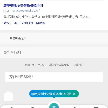
코웨이렌탈 신규렌탈상담접수처
mart.cowaymall.co.kr/
광고
설치등록비0원, 제휴카드할인, 3~18개월렌탈료할인,빠른설치, 신상품, 24시.
정수기
비데
공기청정기
침대렌탈
빠른배송 안내
법적고지 안내
PC버전
로그인
개인정보처리방침
고객센터
(주) 커넥트웨이브
인터넷 가입 비교 서비스 오픈
NEW
닫기
이
전
페