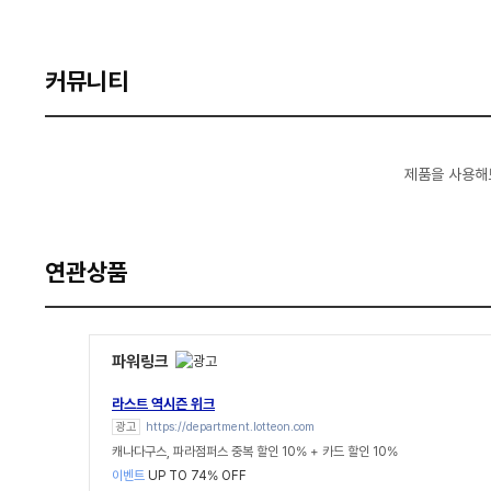
커뮤니티
제품을 사용해
연관상품
파워링크
라스트 역시즌 위크
광고
https://department.lotteon.com
캐나다구스, 파라점퍼스 중복 할인 10% + 카드 할인 10%
이벤트
UP TO 74% OFF