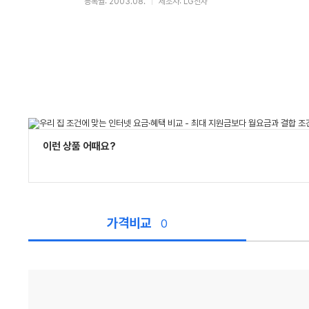
등록월: 2003.08.
제조사: LG전자
이런 상품 어때요?
가격비교
0
가
격
비
교