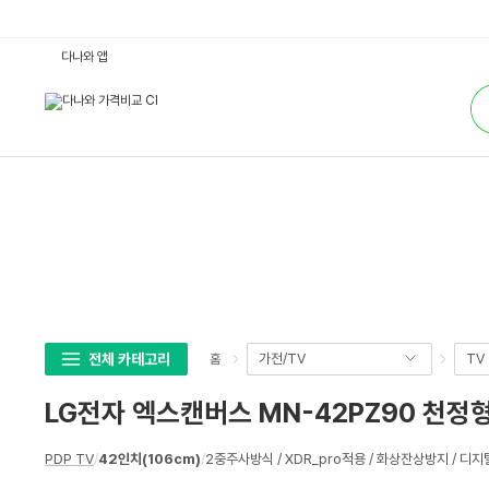
L
다나와 앱
G
전
통
자
합
엑
검
스
색
캔
버
스
M
N
-
4
2
P
Z
9
0
천
정
형
전체 카테고리
가전/TV
TV
홈
(본
체
+스
LG전자 엑스캔버스 MN-42PZ90 천정
피
커
+천
상
정
PDP TV
/
42인치(106cm)
/
2중주사방식 / XDR_pro적용 / 화상잔상방지 / 디지
세
형
유
스