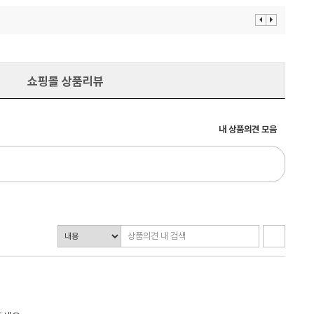
이
다
전
음
보
보
기
기
쇼핑몰 상품리뷰
내 상품의견 모음