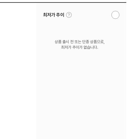
툴
최저가 추이
알
팁
림
보
받
기
기
상품 출시 전 또는 단종 상품으로,
최저가 추이가 없습니다.