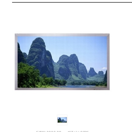
닛)
펙
:
다
나
와
가
격
비
교