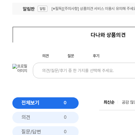
알림판
[※필독][주의사항] 상품의견 서비스 이용시 유의해 주세요
알림
잦은 오류, PC속도 잡자! PC안정화 위해 이건 꼭!
알림
다나와 상품의견
의견
질문
후기
전체보기
최신순
공감 많
0
의견
0
질문/답변
0