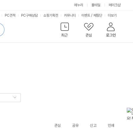
에누리
몰테일
메이크샵
서
PC견적
PC구매상담
쇼핑기획전
커뮤니티
이벤트
/
체험단
더보기
비
검
색
최근
관심
로그인
스
관심
공유
신고
인쇄