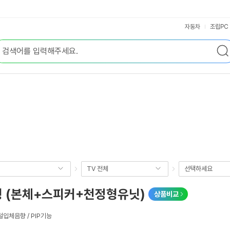
자동차
조립PC
TV 전체
선택하세요
형 (본체+스피커+천정형유닛)
상품비교
털입체음향 / PIP기능