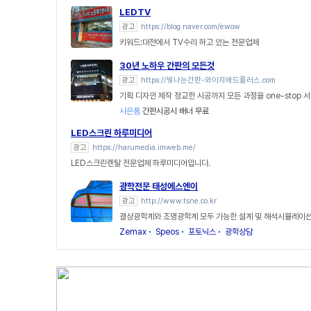
LEDTV
광고
https://blog.naver.com/ewow
키워드:대전에서 TV수리 하고 있는 전문업체
30년 노하우 간판의 모든것
광고
https://빛나는간판-와이지애드플러스.com
기획 디자인 제작 정교한 시공까지 모든 과정을 one-stop 
사은품
간판시공시 배너 무료
LED스크린 하루미디어
광고
https://harumedia.imweb.me/
LED스크린렌탈 전문업체 하루미디어입니다.
광학전문 태성에스엔이
광고
http://www.tsne.co.kr
결상광학계와 조명광학계 모두 가능한 설계 및 해석시뮬레이션
Zemax
Speos
포토닉스
광학상담