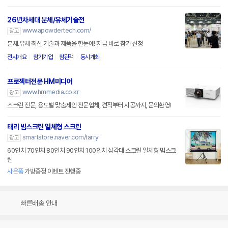
26년차세대 분체/유체기술전
www.apowdertech.com/
광고
분체.유체 최신 기술과 제품을 한눈에! 지금 바로 참가 신청
전시개요
참가기업
참관객
동시개최
프로젝터전문 HM미디어
www.hmmedia.co.kr
광고
스크린 전문, 용도별 맞춤제안 전문업체, 견적부터 시공까지, 문의환영!
태리 빔스크린 일체형 스크린
smartstore.naver.com/tarry
광고
60인치 70인치 80인치 90인치 100인치 삼각대 스크린 일체형 빔스크
린
사은품
가방증정 이벤트 진행중
빠른배송 안내