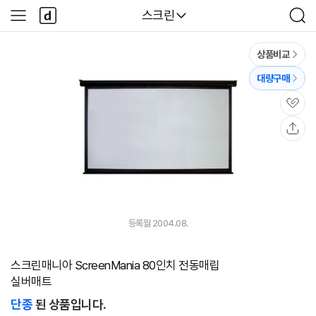
본문 바로가기
다
다나와
스크린
사
검
나
이
색
와
드
메
메
상품비교
인
뉴
대량구매
관
심
공
유
등록월 2004.08.
스크린매니아 ScreenMania 80인치 전동매립
실버매트
단종
된 상품입니다.