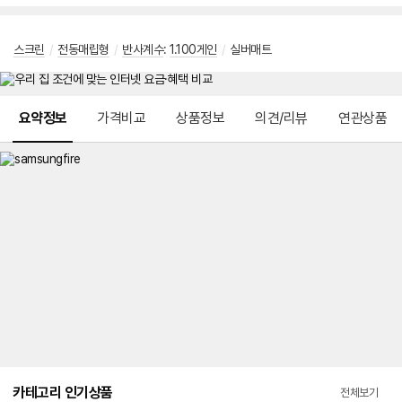
스크린
/
전동매립형
/
반사계수
:
1.100게인
/
실버매트
메뉴 네비게이션
요약정보
가격비교
상품정보
의견/리뷰
연관상품
카테고리 인기상품
전체보기