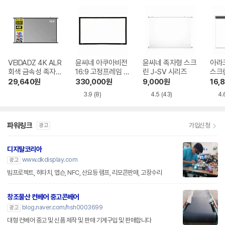
VEIDADZ 4K ALR
윤씨네 아쿠아비전
윤씨네 족자형 스크
아라
회색 금속성 족자형
16:9 고정프레임 스
린 J-SV 시리즈
스크
빔프로젝터 스크린
크린 SA-FH 시리
29,640
원
330,000
원
9,000
원
16,
즈 시네비젼원단
3.9
(8)
4.5
(43)
4.
파워링크
가입신청
광고
디지탈코리아
www.dkdisplay.com
광고
빔프로젝트, 히타치, 앱슨, NFC, 산요등 램프, 리모콘판매, 고장수리
창조물산 컨베어 중고콘베어
blog.naver.com/hsh0003699
광고
대형 컨베어 중고 및 신품 제작 및 판매 기계구입 및 판매합니다