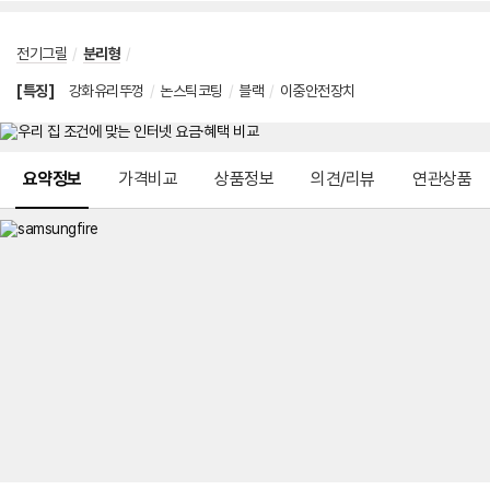
전기그릴
/
분리형
/
[특징]
강화유리뚜껑
/
논스틱코팅
/
블랙
/
이중안전장치
메뉴 네비게이션
요약정보
가격비교
상품정보
의견/리뷰
연관상품