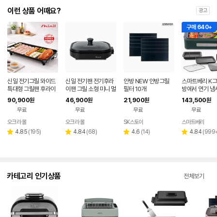
이런 상품 어때요?
광고
구매 640+
신일 전기그릴 와이드
신일 전기팬 전기후라
안방 NEW 안방그릴
스마트베리 K그
특대형 그릴팬 후라이
이팬 그릴 소형 미니 멀
필터 10개
방에서 연기 냄
팬 고기불판 멀티팬 가
티쿠커 국산
가정용 대형 전
90,900
46,900
21,900
143,500
원
원
원
원
정용 국산
만능요리 짬짜팬
무료
무료
무료
무료
전골팬
오크라 몰
오크라 몰
SK스토아
스마트베리
네이
네
버페
페
리
리
리
리
4.85
(
195
)
4.84
(
68
)
4.6
(
14
)
4.84
(
999
별
별
별
별
이
뷰
뷰
뷰
뷰
점
점
점
점
수
수
수
수
카테고리 인기상품
전체보기