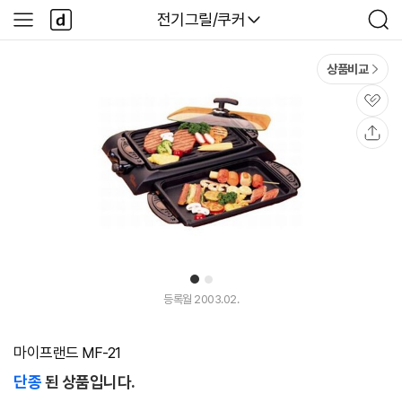
본문 바로가기
다
다나와
전기그릴/쿠커
사
검
나
이
색
와
드
메
메
상품비교
인
뉴
관
심
공
유
1
2
등록월 2003.02.
마이프랜드 MF-21
단종
된 상품입니다.