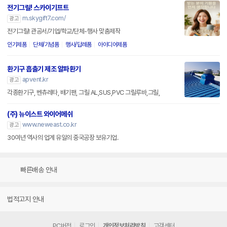
전기그릴! 스카이기프트
m.skygift7.com/
광고
전기그릴! 관공서/기업/학교/단체-행사 맞춤제작
인기제품
단체/기념품
행사/답례품
아이디어제품
환기구 흡출기 제조 알파환기
apvent.kr
광고
각종환기구, 벤츄레타, 배기팬, 그릴 AL,SUS,PVC 그릴루바,그릴,
(주) 뉴이스트 와이어메쉬
www.neweast.co.kr
광고
30여년 역사의 업계 유일의 중국공장 보유기업.
빠른배송 안내
법적고지 안내
PC버전
로그인
개인정보처리방침
고객센터