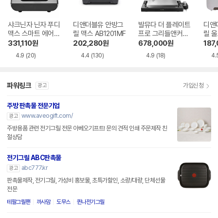
샤크닌자 닌자 푸디
디앤더블유 안방그
발뮤다 더 플레이트
디앤
맥스 스마트 에어그
릴 맥스 AB1201MF
프로 그리들앤커버
릴 울
릴 AG551KR
포함
MF
331,110
원
202,280
원
678,000
원
187
4.9
(20)
4.4
(130)
4.9
(18)
4.
파워링크
가입신청
광고
주방 판촉물 전문기업
www.aveogift.com/
광고
주방용품 관련 전기그릴 전문 아베오기프트! 문의 견적 인쇄 주문제작 친
절상담
전기그릴 ABC판촉물
abc777.kr
광고
판촉물제작, 전기그릴, 가성비 홍보물, 초특가할인, 소량/대량, 단체선물
전문
테팔그릴팬
까사맘
도무스
퀸나전기그릴