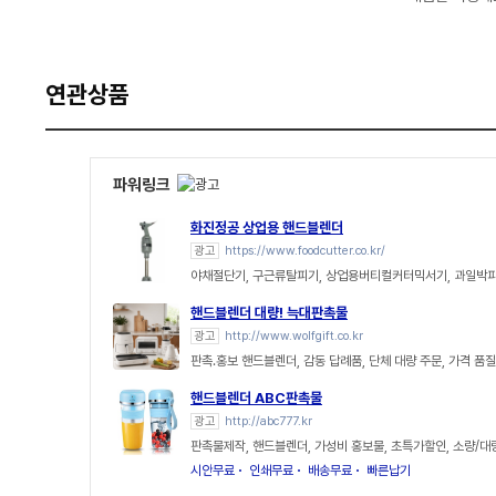
연관상품
파워링크
화진정공 상업용 핸드블렌더
광고
https://www.foodcutter.co.kr/
야채절단기, 구근류탈피기, 상업용버티컬커터믹서기, 과일박
핸드블렌더 대량! 늑대판촉물
광고
http://www.wolfgift.co.kr
판촉.홍보 핸드블렌더, 감동 답례품, 단체 대량 주문, 가격 품
핸드블렌더 ABC판촉물
광고
http://abc777.kr
판촉물제작, 핸드블렌더, 가성비 홍보물, 초특가할인, 소량/대
시안무료
인쇄무료
배송무료
빠른납기