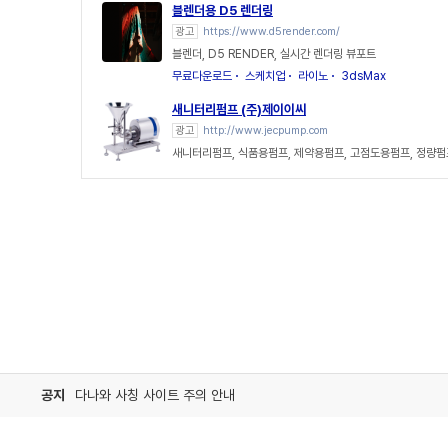
블렌더용 D5 렌더링
광고
https://www.d5render.com/
블렌더, D5 RENDER, 실시간 렌더링 뷰포트
무료다운로드
스케치업
라이노
3dsMax
새니터리펌프 (주)제이이씨
광고
http://www.jecpump.com
새니터리펌프, 식품용펌프, 제약용펌프, 고점도용펌프, 정량펌
공지
다나와 사칭 사이트 주의 안내