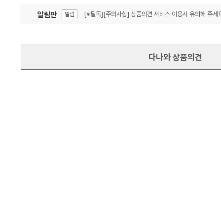
알림판
[※필독][주의사항] 상품의견 서비스 이용시 유의해 주세요
알림
잦은 오류, PC속도 잡자! PC안정화 위해 이건 꼭!
알림
다나와 상품의견