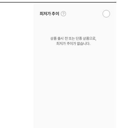
툴
최저가 추이
알
팁
림
보
받
기
기
상품 출시 전 또는 단종 상품으로,
최저가 추이가 없습니다.