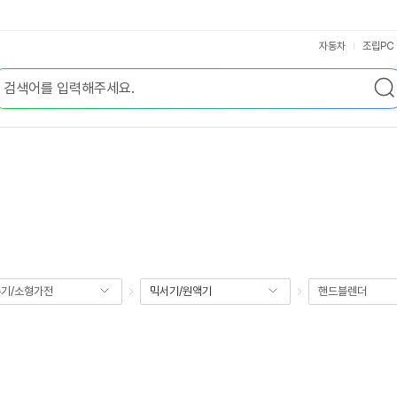
자동차
조립PC
기/소형가전
믹서기/원액기
핸드블렌더