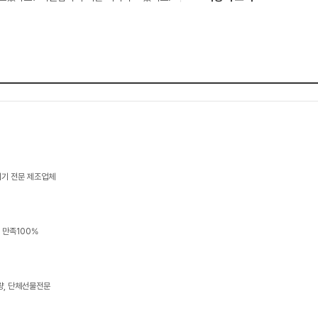
피기 전문 제조업체
질 만족100%
량, 단체선물전문