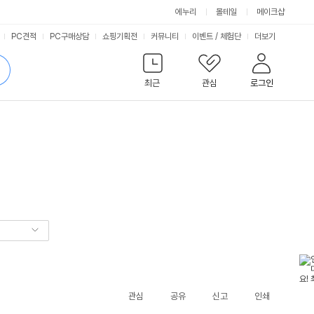
에누리
몰테일
메이크샵
서
PC견적
PC구매상담
쇼핑기획전
커뮤니티
이벤트
/
체험단
더보기
비
검
색
최근
관심
로그인
스
관심
공유
신고
인쇄