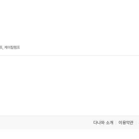
프, 케미칼펌프
다나와 소개
이용약관