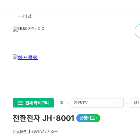
전
다나와 앱
환
전
통
자
합
J
검
H
색
-
8
0
0
1
:
다
나
와
가
격
비
교
전체 카테고리
가전/TV
정수
홈
전환전자 JH-8001
상품비교
상
핸드블렌더
/
3종칼날 / 저소음
세
스