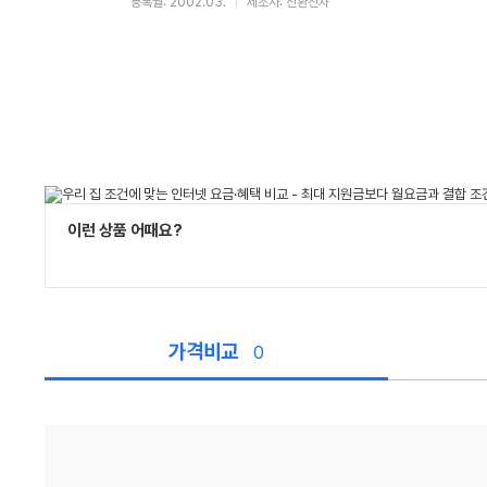
등록월: 2002.03.
제조사: 전환전자
이런 상품 어때요?
가격비교
0
가
격
비
교