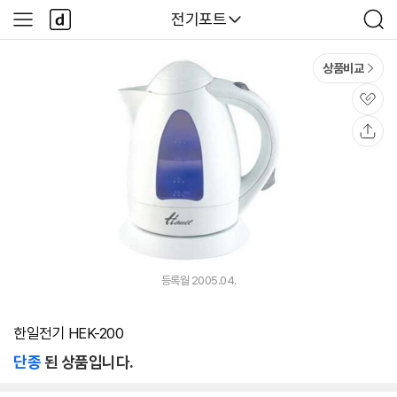
본문 바로가기
다
다나와
전기포트
사
검
나
이
색
와
드
메
메
상품비교
인
뉴
관
심
공
유
등록월 2005.04.
한일전기 HEK-200
단종
된 상품입니다.