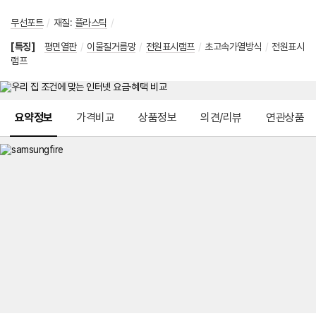
무선포트
/
재질
:
플라스틱
/
[특징]
평면열판
/
이물질거름망
/
전원표시램프
/
초고속가열방식
/
전원표시
램프
메뉴 네비게이션
요약정보
가격비교
상품정보
의견/리뷰
연관상품