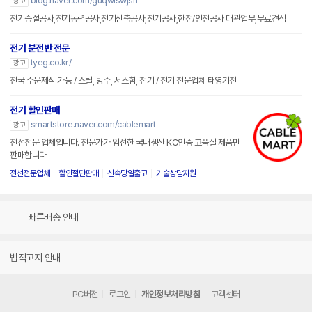
blog.naver.com/guqwlswjsrl
광고
전기증설공사,전기동력공사,전기신축공사,전기공사,한전/안전공사 대관업무,무료견적
전기 분전반 전문
tyeg.co.kr/
광고
전국 주문제작 가능 / 스틸, 방수, 서스함, 전기 / 전기 전문업체 태영기전
전기 할인판매
smartstore.naver.com/cablemart
광고
전선전문 업체입니다. 전문가가 엄선한 국내생산 KC인증 고품질 제품만
판매합니다
전선전문업체
할인절단판매
신속당일출고
기술상담지원
빠른배송 안내
법적고지 안내
PC버전
로그인
개인정보처리방침
고객센터