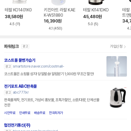
테팔 KO1401K0
키친아트 라팔 KAE
테팔 KI141DKO
테팔
K-WS1880
트앤블
38,580
원
45,480
원
16,390
원
34,
4.5
(11)
5.0
(5)
4.1
(450)
4.
파워링크
가입신청
광고
코스트몰 물병가습기
smartstore.naver.com/costmall-
광고
코스트몰은 쇼핑몰 성지! 당일발송! 알림받기 1,000원 무조건 할인!
전기포트 ABC판촉물
abc777.kr
광고
판촉물제작, 전기포트, 가성비 홍보물, 초특가할인, 소량/대량, 단체선물
전문
시안무료
인쇄무료
배송무료
전국최저가
협진전기통신(주)