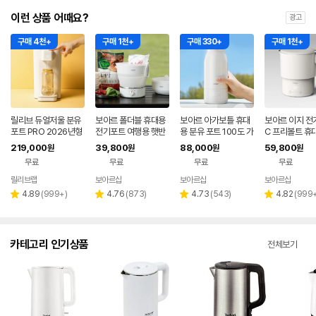
이런 상품 어때요?
광고
구매 4천+
구매 1천+
구매 330+
구매 1천+
릴리브 듀얼저울 분유
보아르 폴더블 휴대용
보아르 아가보틀 휴대
보아르 이지 전
포트 PRO 2026년형
전기포트 여행용 햇반
용 분유 포트 100도 가
C 프리볼트 휴
접이식 커피 프리볼트
열 무선 보온 SUS316
유포트 접이식 
219,000
39,800
88,000
59,800
원
원
원
원
캠핑
스텐 여행용
커피 햇반 SUS
무료
무료
무료
무료
릴리브랩
보아르샵
보아르샵
보아르샵
네이버
네이버
네이
페이
페이
페이
리
리
리
리
4.89
(
999+
)
4.76
(
873
)
4.73
(
543
)
4.82
(
999
별
별
별
별
뷰
뷰
뷰
뷰
점
점
점
점
수
수
수
수
카테고리 인기상품
전체보기