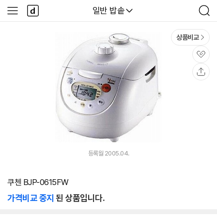
본문 바로가기
다
다나와
일반 밥솥
사
검
나
이
색
와
드
메
메
상품비교
인
뉴
관
심
공
유
등록월 2005.04.
쿠첸 BJP-0615FW
가격비교 중지
된 상품입니다.