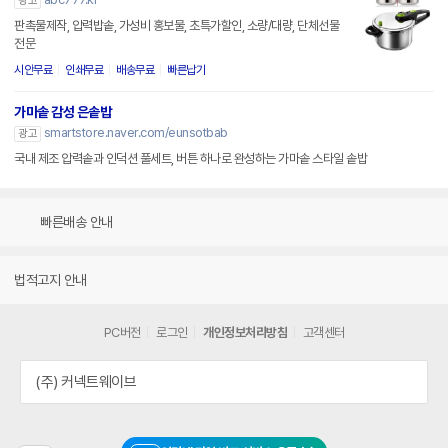
광고
판촉물제작, 압력밥솥, 가성비 홍보물, 초특가할인, 소량/대량, 단체선물
전문
시안무료
인쇄무료
배송무료
빠른납기
가마솥 감성 은솥밥
smartstore.naver.com/eunsotbab
광고
국내 제조 압력솥과 인덕션 풀세트, 버튼 하나로 완성하는 가마솥 스타일 솥밥
빠른배송 안내
법적고지 안내
PC버전
로그인
개인정보처리방침
고객센터
(주) 커넥트웨이브