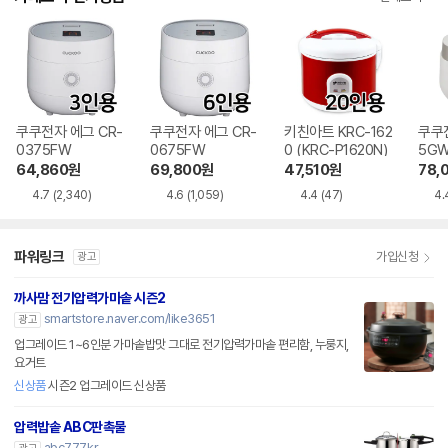
쿠쿠전자 에그 CR-
쿠쿠전자 에그 CR-
키친아트 KRC-162
쿠쿠전
0375FW
0675FW
0 (KRC-P1620N)
5G
64,860
원
69,800
원
47,510
원
78,
4.7
(2,340)
4.6
(1,059)
4.4
(47)
4.
파워링크
가입신청
광고
까사맘 전기압력가마솥 시즌2
smartstore.naver.com/like3651
광고
업그레이드 1~6인분 가마솥밥맛 그대로 전기압력가마솥 편리함, 누룽지,
요거트
신상품
시즌2 업그레이드 신상품
압력밥솥 ABC판촉물
abc777.kr