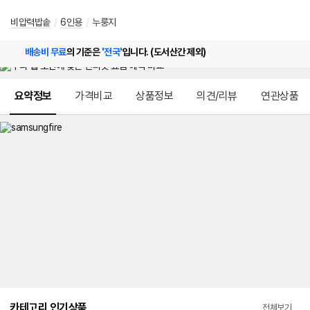
비압력밥솥
/
6인용
/
누룽지
배송비 무료
의 기준은
'전국'
입니다. (도서산간 제외)
메뉴 네비게이션
요약정보
가격비교
상품정보
의견/리뷰
연관상품
카테고리 인기상품
전체보기