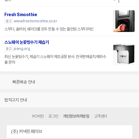
Fresh Smoothie
www.freshsmoothie.co.kr
광고
스무디, 슬러쉬, 쉐이크를 모두 만들 수 있는 올인원 스무디머신
스노웨이 눈꽃빙수기 제습기
jseng.org
광고
최신 눈꽃빙수기, 제습기 스노웨이 제조공장 본사. 전국판매설치.해외수
출 문의
빠른배송 안내
법적고지 안내
PC버전
로그인
개인정보처리방침
고객센터
(주) 커넥트웨이브