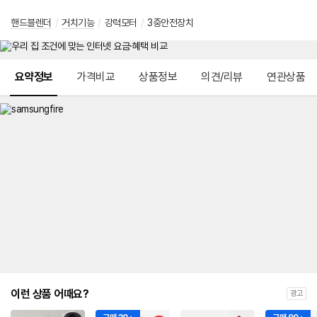
핸드블렌더
/
거치기능
/
강력모터
/
3중안전장치
메뉴 네비게이션
요약정보
가격비교
상품정보
의견/리뷰
연관상품
이런 상품 어때요?
광고