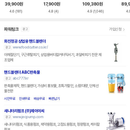
39,900
원
17,900
원
109,380
원
89,
4.6
(181)
4.8
(4)
4.9
(1,046)
4.
파워링크
가입신청
광고
화진정공 상업용 핸드블렌더
www.foodcutter.co.kr/
광고
야채절단기, 구근류탈피기, 상업용버티컬커터믹서기, 과일박피기 전문 제
조업체
핸드블렌더 ABC판촉물
abc777.kr
광고
판촉물제작, 핸드블렌더, 가성비 홍보물, 초특가할인, 소량/대량, 단체선
물전문
시안무료
인쇄무료
배송무료
빠른납기
새니터리펌프 (주)제이이씨
www.jecpump.com
광고
새니터리펌프, 식품용펌프, 제약용펌프, 고점도용펌프, 정량펌프, 케미칼
펌프