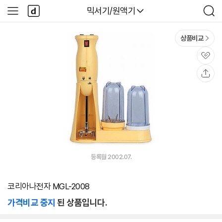
본문 바로가기
다
다나와
믹서기/원액기
사
검
나
이
색
와
드
메
메
상품비교
인
뉴
관
심
공
유
등록월 2002.07.
코리아나전자 MGL-2008
가격비교 중지
된 상품입니다.