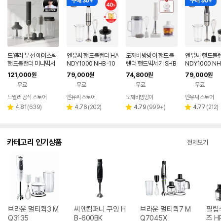
구매 30+
구매 90+
드웰러 무선 에어스틱
엔유씨 핸드블렌더 HA
도깨비방망이 핸드블
엔유씨 핸드블렌
핸드블랜더 미니믹서
NDY1000 NHB-10
렌더 핸드믹서기 SHB
NDY1000 NH
기 이유식 초퍼
0K 매트화이트 믹서기
2300
0K 매트건메탈 
121,000
79,000
74,800
79,000
원
원
원
원
1000W
000W
무료
무료
무료
무료
드웰러 공식 스토어
엔유씨 스토어
도깨비방망이
엔유씨 스토어
네이버
페이
리
리
리
리
4.81
(
639
)
4.76
(
202
)
4.79
(
999+
)
4.77
(
212
)
별
별
별
별
뷰
뷰
뷰
뷰
점
점
점
점
수
수
수
수
카테고리 인기상품
전체보기
브라운 멀티퀵3 M
씨엔컴퍼니 쿠잉 H
브라운 멀티퀵7 M
필립스
Q3135
B-600BK
Q7045X
즈 H