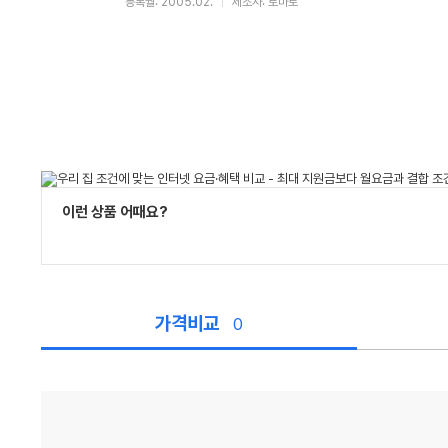
등록월: 2005.02.
제조사: 토마토
이런 상품 어때요?
가격비교
0
가
격
비
교