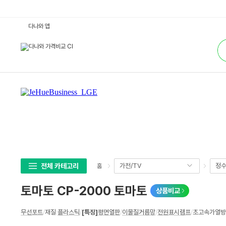
토
다나와 앱
마
토
통
C
합
P
검
-
색
2
0
0
0
토
마
토
:
다
나
와
가
격
비
교
전체 카테고리
가전/TV
정수
홈
토마토 CP-2000 토마토
상품비교
상
무선포트
/
재질
:
플라스틱
/
[특징]
평면열판
/
이물질거름망
/
전원표시램프
/
초고속가열방식
세
스