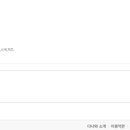
,스낵,치즈.
다나와 소개
이용약관