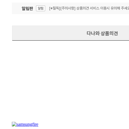
알림판
[※필독][주의사항] 상품의견 서비스 이용시 유의해 주세요
알림
잦은 오류, PC속도 잡자! PC안정화 위해 이건 꼭!
알림
다나와 상품의견