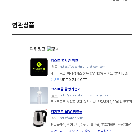
연관상품
파워링크
라스트 역시즌 위크
광고
https://department.lotteon.com
캐나다구스, 파라점퍼스 중복 할인 10% + 카드 할인 10%
이벤트
UP TO 74% OFF
코스트몰 물병가습기
광고
http://smartstore.naver.com/costmall-
코스트몰은 쇼핑몰 성지! 당일발송! 알림받기 1,000원 무조건
전기포트 ABC판촉물
광고
http://abc777.kr
판촉물제작, 전기포트, 가성비 홍보물, 초특가할인, 소량/대량
시안무료
인쇄무료
배송무료
전국최저가