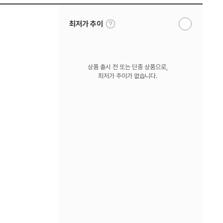
툴
최저가 추이
알
팁
림
보
받
기
기
상품 출시 전 또는 단종 상품으로,
최저가 추이가 없습니다.