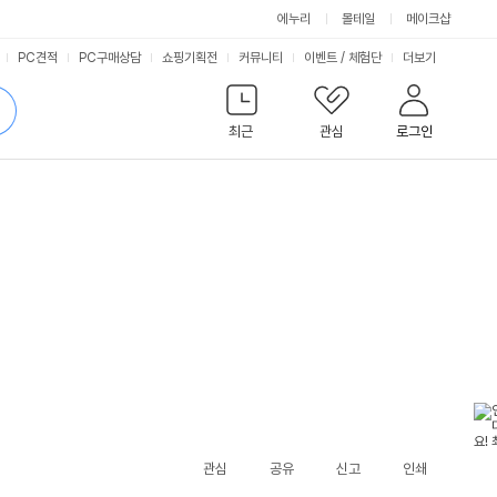
에누리
몰테일
메이크샵
서
PC견적
PC구매상담
쇼핑기획전
커뮤니티
이벤트
/
체험단
더보기
비
검
색
최근
관심
로그인
스
관심
공유
신고
인쇄