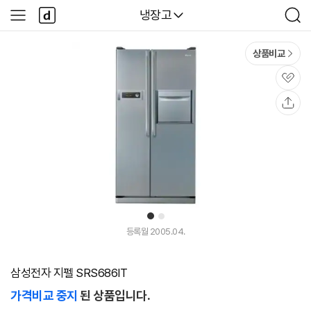
본문 바로가기
다
다나와
냉장고
사
검
나
이
색
와
드
메
메
상품비교
인
뉴
관
심
공
유
1
2
등록월 2005.04.
삼성전자 지펠 SRS686IT
가격비교 중지
된 상품입니다.