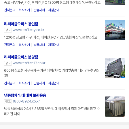
중고 사무가구, 가전, 에어컨, PC 1300평 창고형 대형매장 양문형냉장고
견적문의
회사소개
납품사례
지점안내
리싸이클오피스 용인점
www.reofficey.co.kr
광고
1200평 창고형 가구, 가전, 에어컨, PC 기업맞춤형 매장 양문형냉장고
견적문의
회사소개
납품사례
지점안내
리싸이클오피스 분당점
www.reoffice17.co.kr
광고
600평 창고형 사무용가구 가전 에어컨 PC 기업맞춤형 매장 양문형냉장
고!
견적문의
회사소개
납품사례
지점안내
냉동탑차 임대 대여 보관운송
1800-8924.co.kr
광고
냉동 냉장식품 24시간365일 보관 임대 각종행사 축제 마트냉장창고 수
리기간 대여