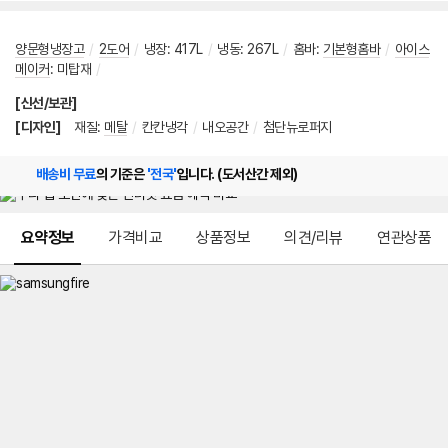
양문형냉장고
/
2도어
/
냉장
:
417L
/
냉동
:
267L
/
홈바
:
기본형홈바
/
아이스
메이커
:
미탑재
/
[신선/보관]
[디자인]
재질
:
메탈
/
칸칸냉각
/
내오공간
/
첨단뉴로퍼지
배송비 무료
의 기준은
'전국'
입니다. (도서산간 제외)
메뉴 네비게이션
요약정보
가격비교
상품정보
의견/리뷰
연관상품