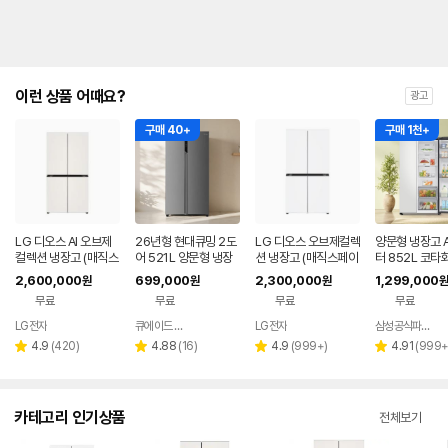
이런 상품 어때요?
광고
구매 40+
구매 1천+
LG 디오스 AI 오브제
26년형 현대큐밍 2도
LG 디오스 오브제컬렉
양문형 냉장고 
컬렉션 냉장고 (매직스
어 521L 양문형 냉장
션 냉장고 (매직스페이
터 852L 코타
페이스) T876MEE1
고 실버 가정용 사무실
스) T873MHH111
2,600,000
699,000
2,300,000
1,299,000
원
원
원
원
H1
QRSE52TSS3Y
무료
무료
무료
무료
LG전자
큐에이드 스토어
LG전자
삼성공식파트너 현성전자
네이버
페이
리
리
리
리
4.9
(
420
)
4.88
(
16
)
4.9
(
999+
)
4.91
(
999
별
별
별
별
뷰
뷰
뷰
뷰
점
점
점
점
수
수
수
수
카테고리 인기상품
전체보기