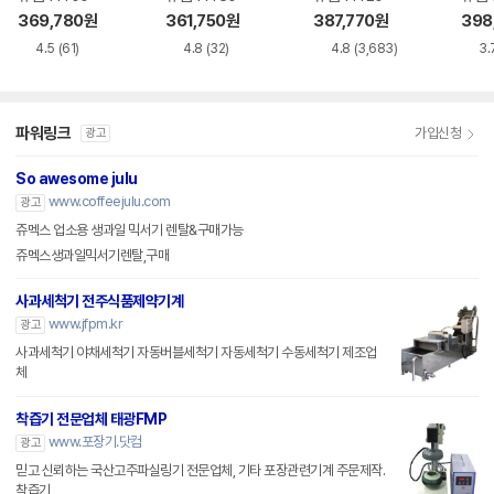
369,780
원
361,750
원
387,770
원
398
4.5
(61)
4.8
(32)
4.8
(3,683)
3.
파워링크
가입신청
광고
So awesome julu
www.coffeejulu.com
광고
쥬멕스 업소용 생과일 믹서기 렌탈&구매가능
쥬멕스생과일믹서기렌탈,구매
사과세척기 전주식품제약기계
www.jfpm.kr
광고
사과세척기 야채세척기 자동버블세척기 자동세척기 수동세척기 제조업
체
착즙기 전문업체 태광FMP
www.포장기.닷컴
광고
믿고 신뢰하는 국산고주파실링기 전문업체, 기타 포장관련기계 주문제작.
착즙기