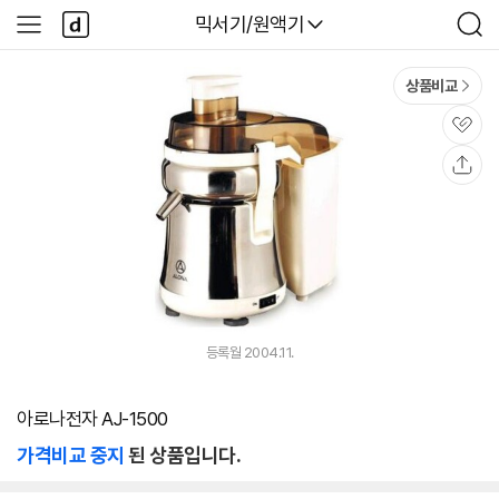
본문 바로가기
다
다나와
믹서기/원액기
사
검
나
이
색
와
드
메
메
상품비교
인
뉴
관
심
공
유
등록월 2004.11.
아로나전자 AJ-1500
가격비교 중지
된 상품입니다.