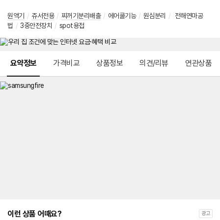
원액기
/
쥬서전용
/
찌꺼기분리배출
/
에어쿨기능
/
원심분리
/
전해연마공
법
/
3중안전장치
/
spot용접
메뉴 네비게이션
요약정보
가격비교
상품정보
의견/리뷰
연관상품
이런 상품 어때요?
광고