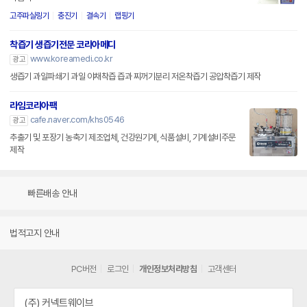
고주파실링기
충진기
결속기
랩핑기
착즙기 생즙기전문 코리아메디
www.koreamedi.co.kr
광고
생즙기 과일파쇄기 과일 야채착즙 즙과 찌꺼기분리 저온착즙기 공압착즙기 제작
라임코리아팩
cafe.naver.com/khs0546
광고
추출기 및 포장기 농축기 제조업체, 건강원기계, 식품설비, 기계설비주문
제작
빠른배송 안내
법적고지 안내
PC버전
로그인
개인정보처리방침
고객센터
(주) 커넥트웨이브