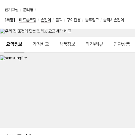
전기그릴
/
분리형
/
[특징]
테프론코팅
/
손잡이
/
블랙
/
구이전용
/
물주입구
/
쿨터치손잡이
메뉴 네비게이션
요약정보
가격비교
상품정보
의견/리뷰
연관상품