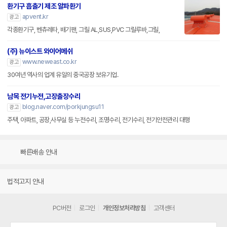
환기구 흡출기 제조 알파환기
apvent.kr
광고
각종환기구, 벤츄레타, 배기팬, 그릴 AL,SUS,PVC 그릴루바,그릴,
(주) 뉴이스트 와이어메쉬
www.neweast.co.kr
광고
30여년 역사의 업계 유일의 중국공장 보유기업.
남목 전기누전,고장출장수리
blog.naver.com/porkjungsu11
광고
주택, 아파트, 공장,사무실 등 누전수리, 조명수리, 전기수리, 전기안전관리 대행
빠른배송 안내
법적고지 안내
PC버전
로그인
개인정보처리방침
고객센터