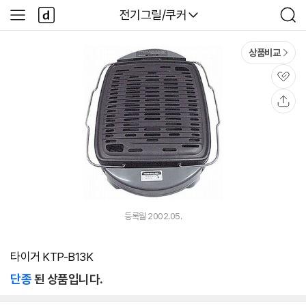
본문 바로가기
다
다나와
전기그릴/쿠커
사
검
나
이
색
와
드
메
메
상품비교
인
뉴
관
심
공
유
등록월 2002.05.
타이거 KTP-B13K
단종
된 상품입니다.