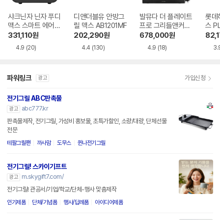
샤크닌자 닌자 푸디
디앤더블유 안방그
발뮤다 더 플레이트
롯데
맥스 스마트 에어그
릴 맥스 AB1201MF
프로 그리들앤커버
스 P
릴 AG551KR
포함
G
331,110
원
202,290
원
678,000
원
82,
4.9
(20)
4.4
(130)
4.9
(18)
3.
파워링크
가입신청
광고
전기그릴 ABC판촉물
abc777.kr
광고
판촉물제작, 전기그릴, 가성비 홍보물, 초특가할인, 소량/대량, 단체선물
전문
테팔그릴팬
까사맘
도무스
퀸나전기그릴
전기그릴! 스카이기프트
m.skygift7.com/
광고
전기그릴! 관공서/기업/학교/단체-행사 맞춤제작
인기제품
단체/기념품
행사/답례품
아이디어제품