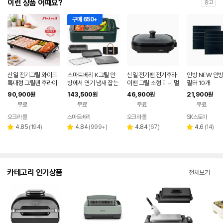
이런 상품 어때요?
광고
구매 650+
신일 전기그릴 와이드
스마트베리 K그릴 안
신일 전기팬 전기후라
안방 NEW 안
특대형 그릴팬 후라이
방에서 연기 냄새 잡는
이팬 그릴 소형 미니 멀
필터 10개
팬 고기불판 멀티팬 가
가정용 대형 전기그릴
티쿠커 국산
90,900
143,500
46,900
21,900
원
원
원
원
정용 국산
만능요리 짬짜팬 대형
무료
무료
무료
무료
전골팬
오크라 몰
스마트베리
오크라 몰
SK스토아
네이버
네이
페이
버페
리
리
리
리
4.85
(
194
)
4.84
(
999+
)
4.84
(
67
)
4.6
(
14
)
별
별
별
별
이
뷰
뷰
뷰
뷰
점
점
점
점
수
수
수
수
카테고리 인기상품
전체보기