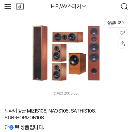
본문 바로가기
다
다나와
HIFI/AV스피커
사
검
나
이
색
와
드
메
메
상품비교
인
뉴
관
심
공
유
등록월 2005.05.
트라이앵글 MIZIS108, NAOS108, SATHIS108,
SUB-HORIZON108
단종
된 상품입니다.