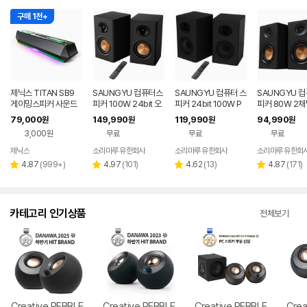
구매 1천+
제닉스 TITAN SB9
SAUNGYU 컴퓨터스
SAUNGYU 컴퓨터 스
SAUNGYU 
게이밍스피커 사운드
피커 100W 24bit 오
피커 24bit 100W P
피커 80W 2채
바 컴퓨터스피커
디오 2채널 PC 유선
C 블루투스 게이밍 BK
B DAC 옵티컬
79,000
149,990
119,990
94,990
원
원
원
원
블루투스 연결
4020D 3세대
결 블루투스 스
3,000원
무료
무료
무료
제닉스
소리마루 유한회사
소리마루 유한회사
소리마루 유한회
네이버
페이
리
리
리
리
4.87
(
999+
)
4.97
(
101
)
4.62
(
13
)
4.87
(
171
)
별
별
별
별
뷰
뷰
뷰
뷰
점
점
점
점
수
수
수
수
카테고리 인기상품
전체보기
Creative PEBBLE
Creative PEBBLE
Creative PEBBLE
Crea