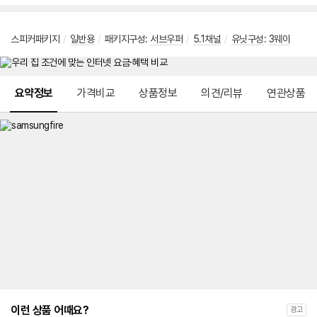
스피커패키지
/
일반용
/
패키지구성:
서브우퍼
/
5.1채널
/
유닛구성
:
3웨이
메뉴 네비게이션
요약정보
가격비교
상품정보
의견/리뷰
연관상품
이런 상품 어때요?
광고