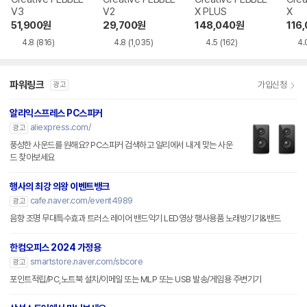
V3
V2
X PLUS
X
51,900
원
29,700
원
148,040
원
116
4.8
(816)
4.8
(1,035)
4.5
(162)
4.
파워링크
가입신청
광고
알리익스프레스 PC스피커
aliexpress.com/
광고
풍성한 사운드를 원해요? PC스피커 검색하고 알리에서 내게 맞는 사운
드 찾아보세요
행사의 최강 의왕 이벤트뱅크
cafe.naver.com/event4989
광고
음향 조명 무대특수효과 트러스 레이어 밴드악기 LED영상 행사용품 노래방기기&밴드
한컴오피스 2024 가정용
smartstore.naver.com/sbcore
광고
포인트적립/PC,노트북 설치/이메일 또는 MLP 또는 USB 발송/게임용 주변기기