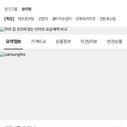
전기그릴
/
분리형
/
[특징]
테프론코팅
/
손잡이
/
쿨터치손잡이
/
강화유리뚜껑
/
전원표시등
메뉴 네비게이션
요약정보
가격비교
상품정보
의견/리뷰
연관상품