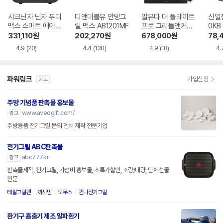
샤크닌자 닌자 푸디
디앤더블유 안방그
발뮤다 더 플레이트
신일전
맥스 스마트 에어그
릴 맥스 AB1201MF
프로 그리들앤커버
0KB
릴 AG551KR
포함
331,110
원
202,270
원
678,000
원
78,
4.9
(20)
4.4
(130)
4.9
(18)
4.
파워링크
가입신청
광고
주방 기념품 판촉물 홍보물
www.aveogift.com/
광고
주방용품 전기그릴 문의 인쇄 제작 전문기업
전기그릴 ABC판촉물
abc777.kr
광고
판촉물제작, 전기그릴, 가성비 홍보물, 초특가할인, 소량/대량, 단체선물
전문
테팔그릴팬
까사맘
도무스
퀸나전기그릴
환기구 흡출기 제조 알파환기