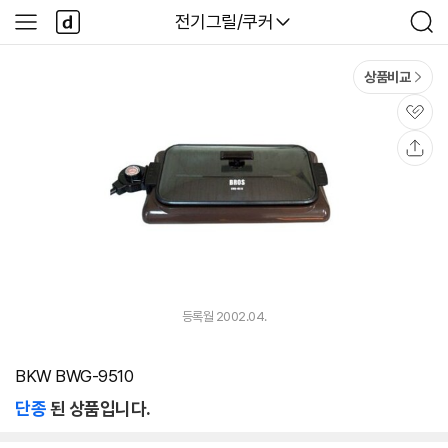
본문 바로가기
다
다나와
전기그릴/쿠커
사
검
나
이
색
와
드
메
메
상품비교
인
뉴
관
심
공
유
등록월 2002.04.
BKW BWG-9510
단종
된 상품입니다.