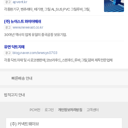
apvent.kr
광고
각종환기구, 벤츄레타, 배기팬, 그릴 AL,SUS,PVC 그릴루바,그릴,
(주) 뉴이스트 와이어메쉬
www.neweast.co.kr
광고
30여년 역사의 업계 유일의 중국공장 보유기업.
유연 닥트자재
blog.naver.com/wwsys0703
광고
각종 닥트자재 및 시로코팬판매,코브라후드,스텐후드,루바,그릴,댐퍼 제작전문업체
빠른배송 안내
법적고지 안내
PC버전
로그인
개인정보처리방침
고객센터
(주) 커넥트웨이브