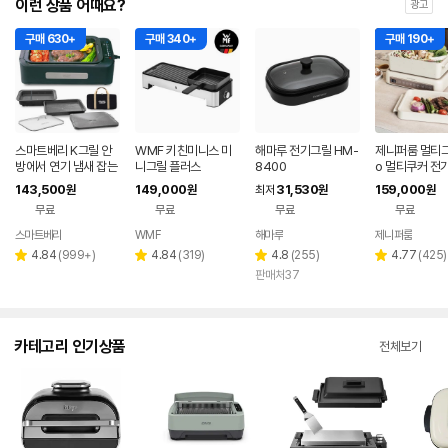
이런 상품 어때요?
광고
구매 630+
구매 340+
구매 190+
스마트베리 K그릴 안
WMF 키친미니스 미
해마루 전기그릴 HM-
제니퍼룸 멀티그
방에서 연기 냄새 잡는
니그릴 플러스
8400
o 멀티쿠커 전
가정용 대형 전기그릴
가정용 캠핑용 
143,500
149,000
31,530
159,000
원
원
최저
원
원
만능요리 짬짜팬 대형
2in1 올인원
무료
무료
무료
무료
전골팬
스마트베리
WMF
해마루
제니퍼룸
네이버
페이
리
리
리
리
4.84
(
999+
)
4.84
(
319
)
4.8
(
255
)
4.77
(
425
)
별
별
별
별
뷰
뷰
뷰
뷰
판매처37
점
점
점
점
수
수
수
수
카테고리 인기상품
전체보기