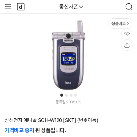
본문 바로가기
다
다나와
통신사폰
사
검
나
이
색
와
드
메
메
상품비교
인
뉴
관
심
공
유
1
2
3
4
등록월 2005.05.
삼성전자 애니콜 SCH-W120 [SKT] (번호이동)
가격비교 중지
된 상품입니다.