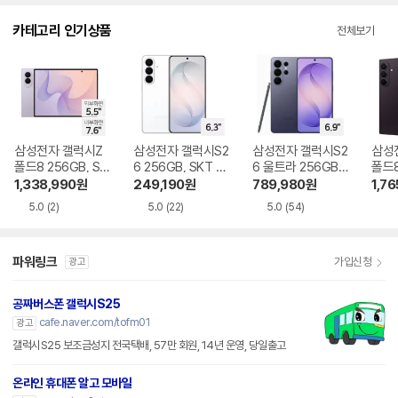
다.
카테고리 인기상품
전체보기
삼성전자 갤럭시Z
삼성전자 갤럭시S2
삼성전자 갤럭시S2
삼성
폴드8 256GB, SK
6 256GB, SKT 기
6 울트라 256GB,
폴드8
T 기기변경 완납
기변경 완납
SKT 기기변경 완납
GB,
1,338,990
원
249,190
원
789,980
원
1,76
완납
5.0
(2)
5.0
(22)
5.0
(54)
파워링크
가입신청
광고
공짜버스폰 갤럭시S25
cafe.naver.com/tofm01
광고
갤럭시S25 보조금성지 전국택배, 57만 회원, 14년 운영, 당일출고
온라인 휴대폰 알고 모바일