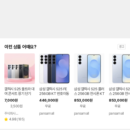
제
안
내
및
유
지
해
야
되
는
이런 상품 어때요?
광고
대
략
적
인
기
간
을
안
내
갤럭시 S25 울트라 대
삼성 갤럭시 S25 FE
삼성 갤럭시 S25 플러
삼성 갤럭시 S2
를
여 콘서트 장기 단기
256GB KT 번호이동
스 256GB 전시폰 KT
스 256GB 전
공시지원 완납
번호이동 완납 90요금
기기변경 완납
나
7,000
446,000
853,000
853,000
원
원
원
원
제
타
3,500원
무료
무료
무료
내
는
주식회사 폰빌리지
pansamall
pansamall
pansamall
네이버
표
페이
리
4.98
(
185
)
별
입
뷰
점
니
수