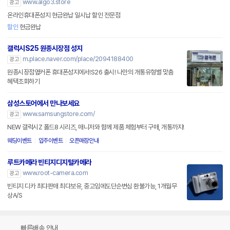
www.algo3.store
광고
온라인휴대폰성지 현금완납 일시납 할인 전문점
할인
현금완납
갤럭시S25 원종시장점 성지
m.place.naver.com/place/2094188400
광고
원종시장점옆커폰 휴대폰성지에서!S26 출시! 나만의 개통유형별 맞춤
혜택조회하기
삼성스토어에서 만나보세요
www.samsungstore.com/
광고
NEW 갤럭시Z 폴드8 시리즈, 매니저와 함께 제품 체험부터 구매, 개통까지!
웨딩이벤트
입주이벤트
오픈매장안내
루트카메라 빈티지디지털카메라
www.root-camera.com
광고
빈티지 디카 최댜판매 최댜보유, 중고임에도단순변심 환불가능, 1개월무
상A/S
빠른배송 안내