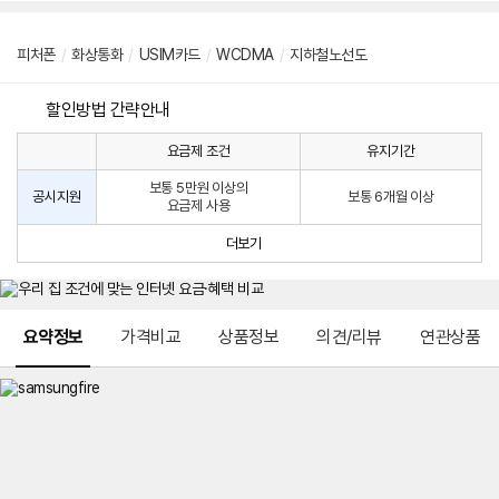
피처폰
/
화상통화
/
USIM카드
/
WCDMA
/
지하철노선도
할인방법 간략안내
요금제 조건
유지기간
통
통
신
보통 5만원 이상의
사
신
공시지원
보통 6개월 이상
요금제 사용
할
사
인
공
더보기
방
시
법
지
원
및
메뉴 네비게이션
선
요약정보
가격비교
상품정보
의견/리뷰
연관상품
택
약
정
주
적
용
요
금