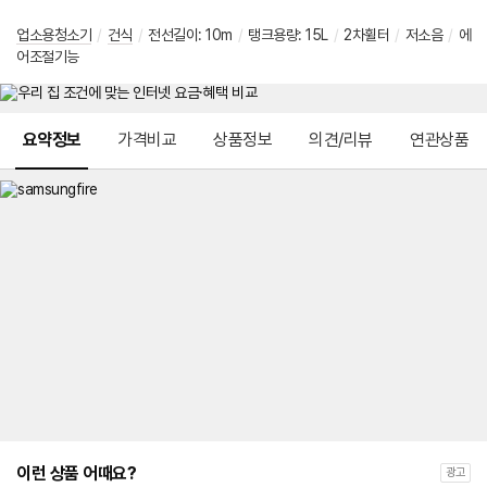
업소용청소기
/
건식
/
전선길이: 10m
/
탱크용량: 15L
/
2차휠터
/
저소음
/
에
어조절기능
메뉴 네비게이션
요약정보
가격비교
상품정보
의견/리뷰
연관상품
이런 상품 어때요?
광고