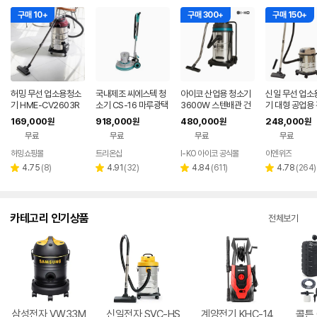
구매 10+
구매 300+
구매 150+
허밍 무선 업소용청소
국내제조 씨에스텍 청
아이코 산업용 청소기
신일 무선 업소
기 HME-CV2603R
소기 CS-16 마루광택
3600W 스텐배관 건
기 대형 공업용
W 30L 대용량 산업용
기 돌돌이 바닥청소기
습식 100리터 대용량
매장 사무실 영
169,000
918,000
480,000
248,000
원
원
원
원
사무실 청소기
계
3모터 업소용 공업용
000mA
무료
무료
무료
무료
HSS-100 IKO
허밍쇼핑몰
트리온샵
I-KO 아이코 공식몰
이엔위즈
네이버
네이버
페이
페이
리
리
리
리
4.75
(
8
)
4.91
(
32
)
4.84
(
611
)
4.78
(
264
)
별
별
별
별
뷰
뷰
뷰
뷰
점
점
점
점
수
수
수
수
카테고리 인기상품
전체보기
삼성전자 VW33M
신일전자 SVC-HS
계양전기 KHC-14
콜튼 