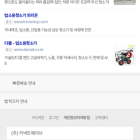
핸드폰도 들어올리는 파워 흡입력! 집안, 차량 어디든 초강력 무선 청소기!
업소용청소기 트리온
www.trionshop.com
광고
국내제조, 업소용, 산업용 기능성 삼상 청소기 및 세정제 전문
다몰 - 업소용청소기
www.damall.co.kr
광고
가솔린/디젤 엔진 고압세척기, 노즐, 각종 악세사리, 청소도구, 판매 및 A/
S
빠른배송 안내
법적고지 안내
PC버전
로그인
개인정보처리방침
고객센터
(주) 커넥트웨이브