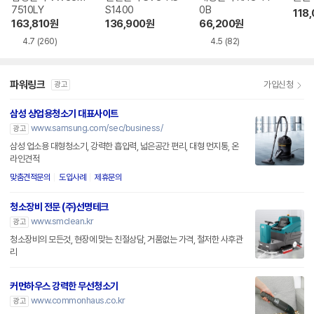
7510LY
S1400
0B
118
163,810
원
136,900
원
66,200
원
4.7
(260)
4.5
(82)
파워링크
가입신청
광고
삼성 상업용청소기 대표사이트
www.samsung.com/sec/business/
광고
삼성 업소용 대형청소기, 강력한 흡입력, 넓은공간 편리, 대형 먼지통, 온
라인견적
맞춤견적문의
도입사례
제휴문의
청소장비 전문 (주)선명테크
www.smclean.kr
광고
청소장비의 모든것, 현장에 맞는 친절상담, 거품없는 가격, 철저한 사후관
리
커먼하우스 강력한 무선청소기
www.commonhaus.co.kr
광고