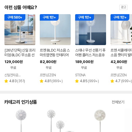
이런 상품 어때요?
광고
구매 580+
구매 1만+
구매 1만+
구매 1만+
[26년 단독] 신일 프리
르젠 BLDC 저소음 스
스테나 무선 선풍기 퓨
르젠 서큘레이터
미엄 BLDC 무소음 선
마트앱연동 인테리어
어팬 플러스 저소음 B
소음 풋터치 발
풍기 35cm 서큘레이
써큘레이터 선풍기 LZ
LDC 가정용 아기 신생
모컨 스탠드형 
129,000
82,800
189,000
42,800
원
원
원
원
터 아이보리
EF-DC290 릴리화이
아
LZEF-R132C
무료
무료
무료
무료
트
신일전자공식인증 베스트바이
르젠 LEZEN
STENA
르젠 LEZEN
네이버
페이
리
리
리
리
4.83
(
351
)
4.81
(
999+
)
4.85
(
999+
)
4.7
(
999+
)
별
별
별
별
뷰
뷰
뷰
뷰
점
점
점
점
수
수
수
수
카테고리 인기상품
전체보기