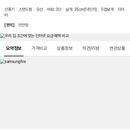
선풍기
/
스탠드형
/
유선
/
바람
:
3단
/
날개
:
35cm(14인치)
/
5엽날개
/
타이
머
/
[편의]
안전망
메뉴 네비게이션
요약정보
가격비교
상품정보
의견/리뷰
연관상품