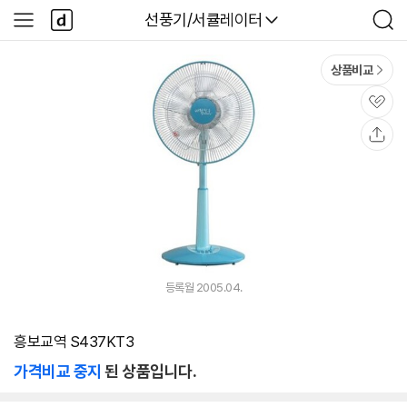
본문 바로가기
다
다나와
선풍기/서큘레이터
사
검
나
이
색
와
드
메
메
상품비교
인
뉴
관
심
공
유
등록월 2005.04.
흥보교역 S437KT3
가격비교 중지
된 상품입니다.