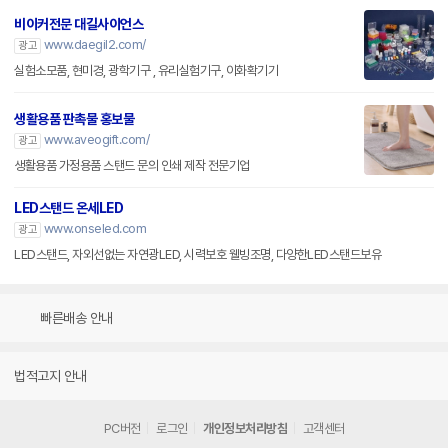
비이커전문 대길사이언스
www.daegil2.com/
광고
실험소모품, 현미경, 광학기구 , 유리실험기구, 이화확기기
생활용품 판촉물 홍보물
www.aveogift.com/
광고
생활용품 가정용품 스탠드 문의 인쇄 제작 전문기업
LED스탠드 온세LED
www.onseled.com
광고
LED스탠드, 자외선없는 자연광LED, 시력보호 웰빙조명, 다양한LED스탠드보유
빠른배송 안내
법적고지 안내
PC버전
로그인
개인정보처리방침
고객센터