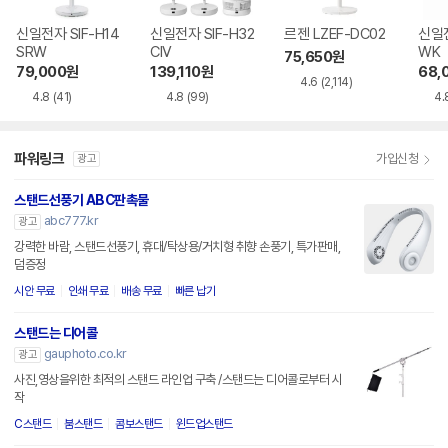
신일전자 SIF-H14
신일전자 SIF-H32
르젠 LZEF-DC02
신일전
SRW
CIV
WK
75,650
원
79,000
원
139,110
원
68,
4.6
(2,114)
4.8
(41)
4.8
(99)
4.
파워링크
가입신청
광고
스탠드선풍기 ABC판촉물
abc777.kr
광고
강력한 바람, 스탠드선풍기, 휴대/탁상용/거치형 취향 손풍기, 특가판매,
덤증정
시안 무료
인쇄 무료
배송 무료
빠른 납기
스탠드는 디어콜
gauphoto.co.kr
광고
사진,영상을위한 최적의 스탠드 라인업 구축 /스탠드는 디어콜로부터 시
작
C스탠드
붐스탠드
콤보스탠드
윈드업스탠드