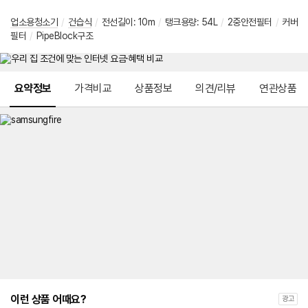
업소용청소기
/
건습식
/
전선길이: 10m
/
탱크용량: 54L
/
2중안전필터
/
커버
필터
/
PipeBlock구조
메뉴 네비게이션
요약정보
가격비교
상품정보
의견/리뷰
연관상품
이런 상품 어때요?
광고