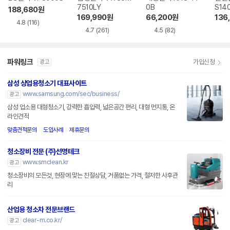
7510LY
0B
S14
188,680
원
169,990
원
66,200
원
136
4.8
(116)
4.7
(261)
4.5
(82)
파워링크
가입신청
광고
삼성 상업용청소기 대표사이트
www.samsung.com/sec/business/
광고
삼성 업소용 대형청소기, 강력한 흡입력, 넓은공간 편리, 대형 먼지통, 온
라인견적
맞춤견적문의
도입사례
제휴문의
청소장비 전문 (주)선명테크
www.smclean.kr
광고
청소장비의 모든것, 현장에 맞는 친절상담, 거품없는 가격, 철저한 사후관
리
산업용 청소차 전문브랜드
clear-m.co.kr/
광고