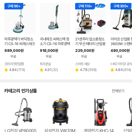
구매 90+
구매 110+
구매 300+
마루광택기 바닥청소
국내제조 씨에스텍 청
21센추리 업소용청소
아이코 산업용 
기 CS-16 씨에스테크
소기 CS-16 마루광택
기 무선 배터리 산업용
3600W 스텐
세척기 데코 타일 화강
기 돌돌이 바닥청소기
공업용 사무실 20리터
습식 100리터
689,000
918,000
229,000
480,000
원
원
원
원
석 대리석 청소
계
건식 습식 청소기
3모터 업소용 
무료
무료
무료
무료
HSS-100 IKO
코리아크린업켐
트리온샵
스마트 세상
I-KO 아이코 공
네이버
페이
리
리
리
리
4.84
(
179
)
4.91
(
32
)
4.78
(
558
)
4.84
(
614
)
별
별
별
별
뷰
뷰
뷰
뷰
점
점
점
점
수
수
수
수
카테고리 인기상품
전체보기
LG전자 VP8000S
삼성전자 VW33M
계양전기 KHC-14
신일전