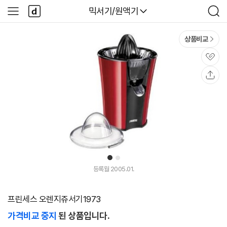
본문 바로가기
다
다나와
믹서기/원액기
사
검
나
이
색
와
드
메
메
상품비교
인
뉴
관
심
공
유
1
2
등록월 2005.01.
프린세스 오렌지쥬서기1973
가격비교 중지
된 상품입니다.