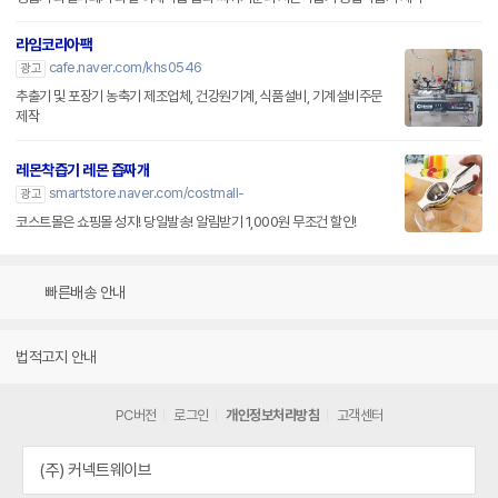
라임코리아팩
cafe.naver.com/khs0546
광고
추출기 및 포장기 농축기 제조업체, 건강원기계, 식품설비, 기계설비주문
제작
레몬착즙기 레몬 즙짜개
smartstore.naver.com/costmall-
광고
코스트몰은 쇼핑몰 성지! 당일발송! 알림받기 1,000원 무조건 할인!
빠른배송 안내
법적고지 안내
PC버전
로그인
개인정보처리방침
고객센터
(주) 커넥트웨이브