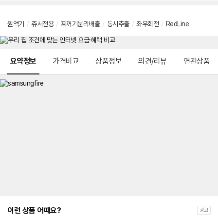
원액기
/
쥬서전용
/
찌꺼기분리배출
/
동시추출
/
좌우회전
/
RedLine
메뉴 네비게이션
요약정보
가격비교
상품정보
의견/리뷰
연관상품
이런 상품 어때요?
광고