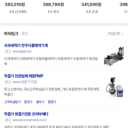
383,010
원
369,784
원
341,000
원
398
4.8
(3,688)
4.5
(61)
4.8
(33)
3.
파워링크
가입신청
광고
사과세척기 전주식품제약기계
www.jfpm.kr
광고
사과세척기 야채세척기 자동버블세척기 자동세척기 수동세척기 제조업
체
착즙기 전문업체 태광FMP
www.포장기.닷컴
광고
믿고 신뢰하는 국산고주파실링기 전문업체, 기타 포장관련기계 주문제작.
착즙기
고주파실링기
충진기
결속기
랩핑기
착즙기 생즙기전문 코리아메디
www.koreamedi.co.kr
광고
생즙기 과일파쇄기 과일 야채착즙 즙과 찌꺼기분리 저온착즙기 공압착즙기 제작