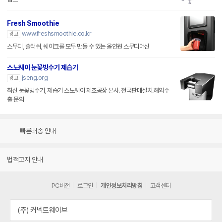
Fresh Smoothie
www.freshsmoothie.co.kr
광고
스무디, 슬러쉬, 쉐이크를 모두 만들 수 있는 올인원 스무디머신
스노웨이 눈꽃빙수기 제습기
jseng.org
광고
최신 눈꽃빙수기, 제습기 스노웨이 제조공장 본사. 전국판매설치.해외수
출 문의
빠른배송 안내
법적고지 안내
PC버전
로그인
개인정보처리방침
고객센터
(주) 커넥트웨이브