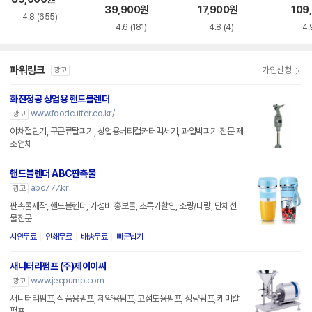
39,900
원
17,900
원
109
4.8
(655)
4.6
(181)
4.8
(4)
4.
파워링크
가입신청
광고
화진정공 상업용 핸드블렌더
www.foodcutter.co.kr/
광고
야채절단기, 구근류탈피기, 상업용버티컬커터믹서기, 과일박피기 전문 제
조업체
핸드블렌더 ABC판촉물
abc777.kr
광고
판촉물제작, 핸드블렌더, 가성비 홍보물, 초특가할인, 소량/대량, 단체선
물전문
시안무료
인쇄무료
배송무료
빠른납기
새니터리펌프 (주)제이이씨
www.jecpump.com
광고
새니터리펌프, 식품용펌프, 제약용펌프, 고점도용펌프, 정량펌프, 케미칼
펌프