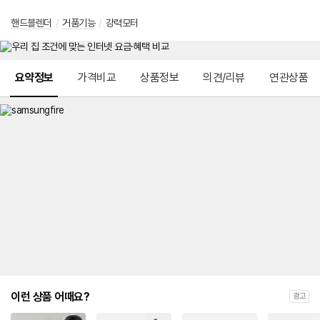
핸드블렌더
/
거품기능
/
강력모터
메뉴 네비게이션
요약정보
가격비교
상품정보
의견/리뷰
연관상품
이런 상품 어때요?
광고