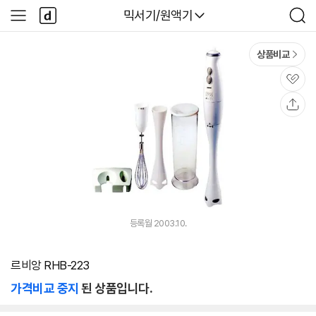
본문 바로가기
다
다나와
믹서기/원액기
사
검
나
이
색
와
드
메
메
상품비교
인
뉴
관
심
공
유
등록월 2003.10.
르비앙 RHB-223
가격비교 중지
된 상품입니다.