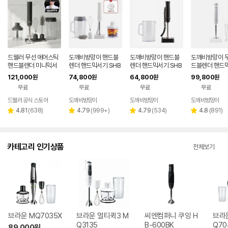
드웰러 무선 에어스틱
도깨비방망이 핸드블
도깨비방망이 핸드블
도깨비방망이 무
핸드블랜더 미니믹서
렌더 핸드믹서기 SHB
렌더 핸드믹서기 SHB
드블렌더 핸드
기 이유식 초퍼
2300
2300S 심플구성
CHB2300S 
121,000
74,800
64,800
99,800
원
원
원
원
심플구성
무료
무료
무료
무료
드웰러 공식 스토어
도깨비방망이
도깨비방망이
도깨비방망이
네이버
네이버
페이
페이
리
리
리
리
4.81
(
638
)
4.79
(
999+
)
4.79
(
534
)
4.8
(
891
)
별
별
별
별
뷰
뷰
뷰
뷰
점
점
점
점
수
수
수
수
카테고리 인기상품
전체보기
브라운 MQ7035X
브라운 멀티퀵3 M
씨엔컴퍼니 쿠잉 H
브라
Q3135
B-600BK
Q70
89,000
원