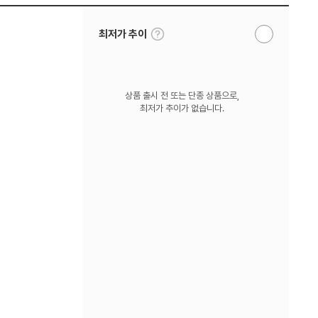
툴
최저가 추이
알
팁
림
보
받
기
기
상품 출시 전 또는 단종 상품으로,
최저가 추이가 없습니다.