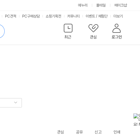
에누리
몰테일
메이크샵
서
PC견적
PC구매상담
쇼핑기획전
커뮤니티
이벤트
/
체험단
더보기
비
검
색
최근
관심
로그인
스
관심
공유
신고
인쇄