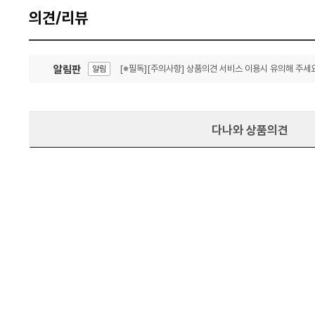
의견/리뷰
알림판
[※필독][주의사항] 상품의견 서비스 이용시 유의해 주세요
알림
잦은 오류, PC속도 잡자! PC안정화 위해 이건 꼭!
알림
다나와 상품의견