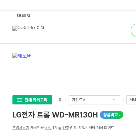
L
다나와 앱
G
전
통
자
합
트
검
롬
색
W
D
-
M
R
1
3
0
H
:
다
나
와
가
격
전체 카테고리
가전/TV
세탁
홈
비
교
LG전자 트롬 WD-MR130H
상품비교
상
드럼세탁기
/
세탁전용
/
세탁
:
13kg
/
건조
:
6.5~8
/
일반세탁
/
색상
:
화이트
세
스