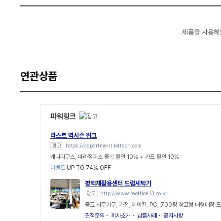
제품을 사용해
연관상품
파워링크
라스트 역시즌 위크
광고
https://department.lotteon.com
캐나다구스, 파라점퍼스 중복 할인 10% + 카드 할인 10%
이벤트
UP TO 74% OFF
평택재활용센터 드럼세탁기
광고
http://www.reoffice13.co.kr
중고 사무가구, 가전, 에어컨, PC, 700평 창고형 대형매장
견적문의
회사소개
납품사례
공지사항