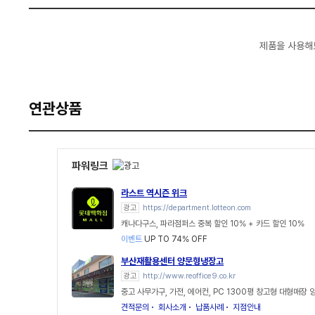
제품을 사용해
연관상품
파워링크
라스트 역시즌 위크
광고
https://department.lotteon.com
캐나다구스, 파라점퍼스 중복 할인 10% + 카드 할인 10%
이벤트
UP TO 74% OFF
부산재활용센터 양문형냉장고
광고
http://www.reoffice9.co.kr
중고 사무가구, 가전, 에어컨, PC 1300평 창고형 대형매장
견적문의
회사소개
납품사례
지점안내