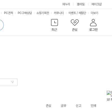
에누리
몰테일
메이크샵
서
PC견적
PC구매상담
쇼핑기획전
커뮤니티
이벤트
/
체험단
더보기
비
검
색
최근
관심
로그인
스
관심
공유
신고
인쇄