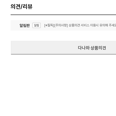
의견/리뷰
알림판
[※필독][주의사항] 상품의견 서비스 이용시 유의해 주세요
알림
잦은 오류, PC속도 잡자! PC안정화 위해 이건 꼭!
알림
다나와 상품의견