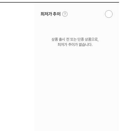
툴
최저가 추이
알
팁
림
보
받
기
기
상품 출시 전 또는 단종 상품으로,
최저가 추이가 없습니다.