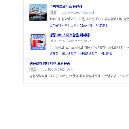
리싸이클오피스 용인점
광고
http://www.reofficey.co.kr
1200평 창고형 가구, 가전, 에어컨, PC 기업맞춤형 매장 
견적문의
회사소개
납품사례
지점안내
냉장고에 스마트함을 더하다!
광고
http://wishrental.co.kr
미니냉장고, 스마트냉장고, 대용량 등 다양한 냉장고 다 있다 
냉장고
미니냉장고
상업용냉장고
위시렌탈
냉동탑차 임대 대여 보관운송
광고
http://1800-8924.co.kr
냉동 냉장식품 24시간365일 보관 임대 각종행사 축제 마트냉장창고 수리기