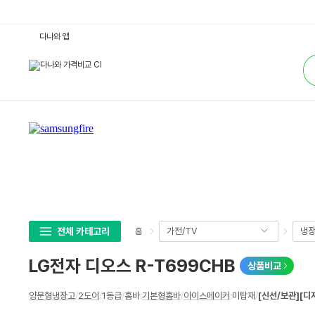
L
다나와 앱
G
전
통
자
합
디
검
오
색
스
R
-
T
6
9
9
C
H
B
:
다
나
와
가
전체 카테고리
가전/TV
냉장
홈
격
비
교
LG전자 디오스 R-T699CHB
상품비교
상
양문형냉장고
/
2도어
/
1등급
/
홈바
:
기본형홈바
/
아이스메이커
:
미탑재
/
[신선/보관]
[디
세
스