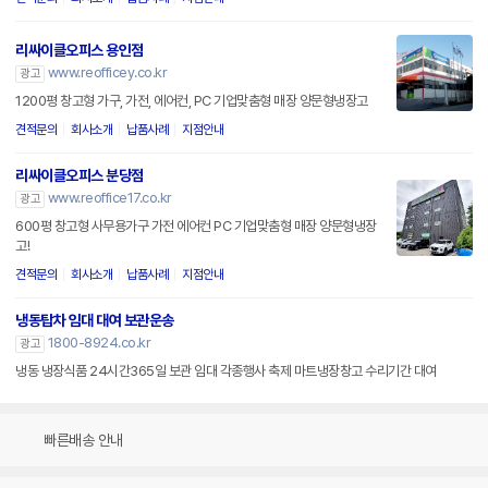
리싸이클오피스 용인점
www.reofficey.co.kr
광고
1200평 창고형 가구, 가전, 에어컨, PC 기업맞춤형 매장 양문형냉장고
견적문의
회사소개
납품사례
지점안내
리싸이클오피스 분당점
www.reoffice17.co.kr
광고
600평 창고형 사무용가구 가전 에어컨 PC 기업맞춤형 매장 양문형냉장
고!
견적문의
회사소개
납품사례
지점안내
냉동탑차 임대 대여 보관운송
1800-8924.co.kr
광고
냉동 냉장식품 24시간365일 보관 임대 각종행사 축제 마트냉장창고 수리기간 대여
빠른배송 안내