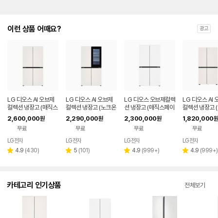
이런 상품 어때요?
광고
LG 디오스 AI 오브제
LG 디오스 AI 오브제
LG 디오스 오브제컬렉
LG 디오스 AI
컬렉션 냉장고 (매직스
컬렉션 냉장고 (노크온
션 냉장고 (매직스페이
컬렉션 냉장고 
페이스) T876MEE1
매직스페이스) T876
스) T873MHH111
형, 매직스페이스
2,600,000
2,290,000
2,300,000
1,820,000
원
원
원
원
H1
MEE412
34MEE111
무료
무료
무료
무료
LG전자
LG전자
LG전자
LG전자
리
리
리
리
4.9
(
430
)
5
(
101
)
4.9
(
999+
)
4.9
(
999+
)
별
별
별
별
뷰
뷰
뷰
뷰
점
점
점
점
수
수
수
수
카테고리 인기상품
전체보기