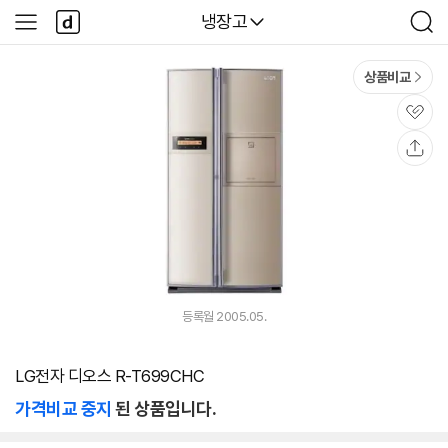
본문 바로가기
다
다나와
냉장고
사
검
나
이
색
와
드
메
메
상품비교
인
뉴
관
심
공
유
등록월 2005.05.
LG전자 디오스 R-T699CHC
가격비교 중지
된 상품입니다.