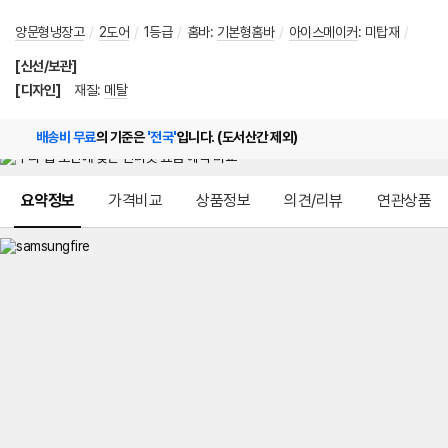
양문형냉장고
/
2도어
/
1등급
/
홈바
:
기본형홈바
/
아이스메이커
:
미탑재
/
[신선/보관]
[디자인]
재질
:
메탈
배송비 무료
의 기준은
'전국'
입니다. (도서산간 제외)
메뉴 네비게이션
요약정보
가격비교
상품정보
의견/리뷰
연관상품