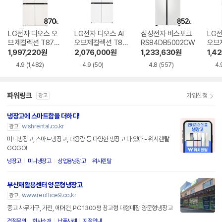
LG전자 디오스 오
LG전자 디오스 AI
삼성전자 비스포크
LG전
브제컬렉션 T873
오브제컬렉션 T87
RS84DB5002CW
오브
MEE111
6MQQ1H1
6MR
1,997,220
원
2,076,000
원
1,233,630
원
1,4
4.9
(1,482)
4.9
(50)
4.8
(557)
4.
파워링크
가입신청
광고
냉장고에 스마트함을 더하다!
wishrental.co.kr
광고
미니냉장고, 스마트냉장고, 대용량 등 다양한 냉장고 다 있다 - 위시렌탈
GOGO!
냉장고
미니냉장고
상업용냉장고
위시렌탈
부산재활용센터 양문형냉장고
www.reoffice9.co.kr
광고
중고 사무가구, 가전, 에어컨, PC 1300평 창고형 대형매장 양문형냉장고
견적문의
회사소개
납품사례
지점안내