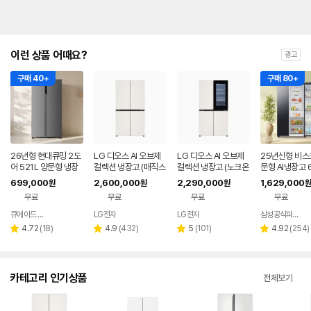
이런 상품 어때요?
광고
구매 40+
구매 80+
26년형 현대큐밍 2도
LG 디오스 AI 오브제
LG 디오스 AI 오브제
25년신형 비스
어 521L 양문형 냉장
컬렉션 냉장고 (매직스
컬렉션 냉장고 (노크온
문형 AI냉장고 6
고 실버 가정용 사무실
페이스) T876MEE1
매직스페이스) T876
699,000
2,600,000
2,290,000
1,629,000
원
원
원
원
QRSE52TSS3Y
H1
MEE412
무료
무료
무료
무료
큐에이드 스토어
LG전자
LG전자
삼성공식파트너 현성전자
네이버
페이
리
리
리
리
4.72
(
18
)
4.9
(
432
)
5
(
101
)
4.92
(
254
)
별
별
별
별
뷰
뷰
뷰
뷰
점
점
점
점
수
수
수
수
카테고리 인기상품
전체보기