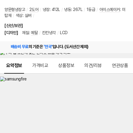
양문형냉장고
/
2도어
/
냉장
:
412L
/
냉동
:
267L
/
1등급
/
아이스메이커
:
미
탑재
/
색상
:
실버
/
[신선/보관]
[디자인]
재질
:
메탈
/
칸칸냉각
/
LCD
배송비 무료
의 기준은
'전국'
입니다. (도서산간 제외)
메뉴 네비게이션
요약정보
가격비교
상품정보
의견/리뷰
연관상품