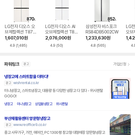
LG전자 디오스 오
LG전자 디오스 AI
삼성전자 비스포크
LG전
브제컬렉션 T873
오브제컬렉션 T87
RS84DB5002CW
오브
MEE111
6MQQ1H1
6MR
1,607,010
원
2,076,000
원
1,233,630
원
1,4
4.9
(1,485)
4.9
(50)
4.8
(565)
4.
파워링크
가입신청
광고
냉장고에 스마트함을 더하다!
wishrental.co.kr
광고
미니냉장고, 스마트냉장고, 대용량 등 다양한 냉장고 다 있다 - 위시렌탈
GOGO!
냉장고
미니냉장고
상업용냉장고
위시렌탈
부산재활용센터 양문형냉장고
www.reoffice9.co.kr
광고
중고 사무가구, 가전, 에어컨, PC 1300평 창고형 대형매장 양문형냉장고