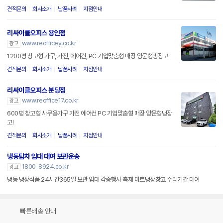
견적문의
회사소개
납품사례
지점안내
리싸이클오피스 용인점
www.reofficey.co.kr
광고
1200평 창고형 가구, 가전, 에어컨, PC 기업맞춤형 매장 양문형냉장고
견적문의
회사소개
납품사례
지점안내
리싸이클오피스 분당점
www.reoffice17.co.kr
광고
600평 창고형 사무용가구 가전 에어컨 PC 기업맞춤형 매장 양문형냉장
고!
견적문의
회사소개
납품사례
지점안내
냉동탑차 임대 대여 보관운송
1800-8924.co.kr
광고
냉동 냉장식품 24시간365일 보관 임대 각종행사 축제 마트냉장창고 수리기간 대여
빠른배송 안내