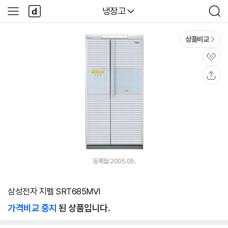
본문 바로가기
다
다나와
냉장고
사
검
나
이
색
와
드
메
메
상품비교
인
뉴
관
심
공
유
등록월 2005.05.
삼성전자 지펠 SRT685MVI
가격비교 중지
된 상품입니다.