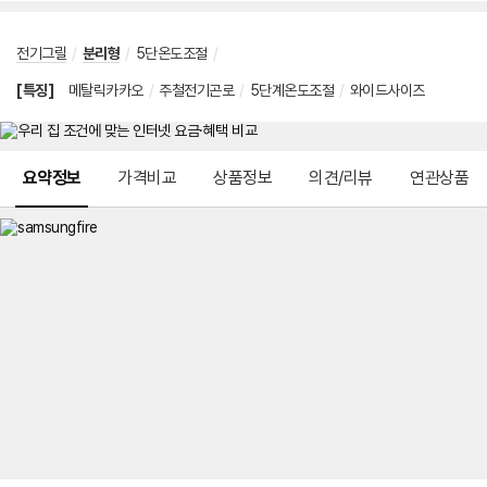
전기그릴
/
분리형
/
5단온도조절
/
[특징]
메탈릭카카오
/
주철전기곤로
/
5단계온도조절
/
와이드사이즈
메뉴 네비게이션
요약정보
가격비교
상품정보
의견/리뷰
연관상품