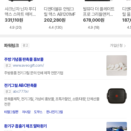
샤크닌자 닌자 푸디
디앤더블유 안방그
발뮤다 더 플레이트
디앤
맥스 스마트 에어그
릴 맥스 AB1201MF
프로 그리들앤커버
릴 울
릴 AG551KR
포함
MF
331,110
원
202,280
원
678,000
원
187
4.9
(20)
4.4
(130)
4.9
(18)
4.
파워링크
가입신청
광고
주방 기념품 판촉물 홍보물
www.aveogift.com/
광고
주방용품 전기그릴 문의 인쇄 제작 전문기업
전기그릴 ABC판촉물
abc777.kr
광고
판촉물제작, 전기그릴, 가성비 홍보물, 초특가할인, 소량/대량, 단체선물
전문
테팔그릴팬
까사맘
도무스
퀸나전기그릴
환기구 흡출기 제조 알파환기