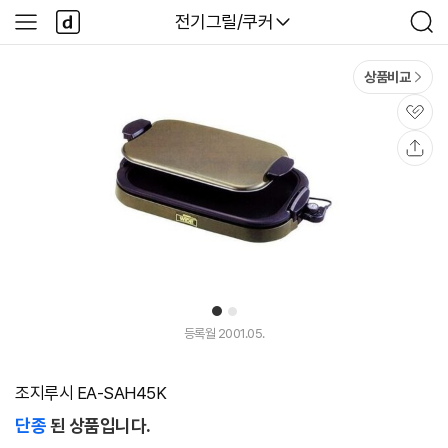
본문 바로가기
다
다나와
전기그릴/쿠커
사
검
나
이
색
와
드
메
메
상품비교
인
뉴
관
심
공
유
1
2
등록월 2001.05.
조지루시 EA-SAH45K
단종
된 상품입니다.