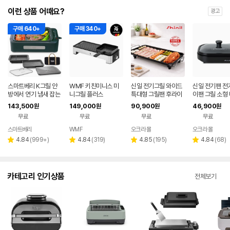
이런 상품 어때요?
광고
구매 640+
구매 340+
스마트베리 K그릴 안
WMF 키친미니스 미
신일 전기그릴 와이드
신일 전기팬 전
방에서 연기 냄새 잡는
니그릴 플러스
특대형 그릴팬 후라이
이팬 그릴 소형 
가정용 대형 전기그릴
팬 고기불판 멀티팬 가
티쿠커 국산
143,500
149,000
90,900
46,900
원
원
원
원
만능요리 짬짜팬 대형
정용 국산
무료
무료
무료
무료
전골팬
스마트베리
WMF
오크라 몰
오크라 몰
네이버
페이
리
리
리
리
4.84
(
999+
)
4.84
(
319
)
4.85
(
195
)
4.84
(
68
)
별
별
별
별
뷰
뷰
뷰
뷰
점
점
점
점
수
수
수
수
카테고리 인기상품
전체보기