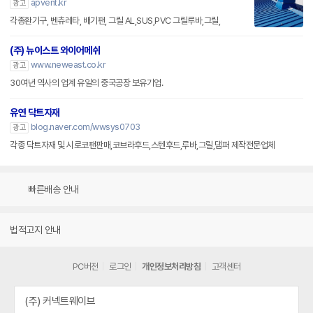
apvent.kr
광고
각종환기구, 벤츄레타, 배기팬, 그릴 AL,SUS,PVC 그릴루바,그릴,
(주) 뉴이스트 와이어메쉬
www.neweast.co.kr
광고
30여년 역사의 업계 유일의 중국공장 보유기업.
유연 닥트자재
blog.naver.com/wwsys0703
광고
각종 닥트자재 및 시로코팬판매,코브라후드,스텐후드,루바,그릴,댐퍼 제작전문업체
빠른배송 안내
법적고지 안내
PC버전
로그인
개인정보처리방침
고객센터
(주) 커넥트웨이브