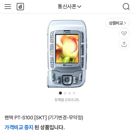
본문 바로가기
다
다나와
통신사폰
사
검
나
이
색
와
드
메
메
상품비교
인
뉴
관
심
공
유
1
2
3
4
등록월 2005.05.
팬택 PT-S100 [SKT] (기기변경-무약정)
가격비교 중지
된 상품입니다.