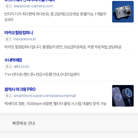
www.root-camera.com
광고
빈티지 디카 최댜판매 최댜보유, 중고임에도단순변심 환불가능, 1개월무
상A/S
마카오힐링컴퍼니
macaulove.kr
광고
마카오 힐링컴퍼니입니다. 홍콩달러 환전, 5성급무료제공, 차량 무료픽업,샌딩제공
수내역매장
allkt.co.kr
광고
TV+인터넷+핸드폰+현금사은품 안내,수내가입센터
갤럭시 아크윙 PRO
smartstore.naver.com/awesomemall
광고
맥세이프 호환, 7000rpm 9엽팬, 펠티어 쿨링 시스템, 태블릿 장착 가능
빠른배송 안내