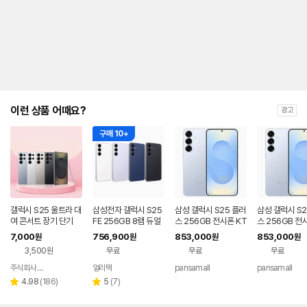
제
안
내
및
유
지
해
야
되
는
이런 상품 어때요?
광고
대
략
구매 10+
적
인
기
간
을
안
내
갤럭시 S25 울트라 대
삼성전자 갤럭시 S25
삼성 갤럭시 S25 플러
삼성 갤럭시 S2
를
여 콘서트 장기 단기
FE 256GB 8램 듀얼
스 256GB 전시폰 KT
스 256GB 전
심 + eSIM 5G 자급제
번호이동 완납 90요금
기기변경 완납
나
7,000
756,900
853,000
853,000
원
원
원
원
폰 구매자납부
제
타
3,500원
무료
무료
무료
내
는
주식회사 폰빌리지
얼리텍
pansamall
pansamall
네이버
표
페이
리
리
4.98
(
186
)
5
(
7
)
별
별
입
뷰
뷰
점
점
니
수
수