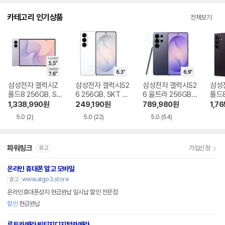
다.
카테고리 인기상품
전체보기
삼성전자 갤럭시Z
삼성전자 갤럭시S2
삼성전자 갤럭시S2
삼성
폴드8 256GB, SK
6 256GB, SKT 기
6 울트라 256GB,
폴드8
T 기기변경 완납
기변경 완납
SKT 기기변경 완납
GB,
1,338,990
원
249,190
원
789,980
원
1,76
완납
5.0
(2)
5.0
(22)
5.0
(54)
파워링크
가입신청
광고
온라인 휴대폰 알고 모바일
www.algo3.store
광고
온라인휴대폰성지 현금완납 일시납 할인 전문점
할인
현금완납
루트카메라 빈티지디지털카메라