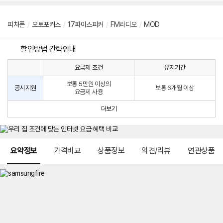
피처폰
/
오토포커스
/
17파이스피커
/
FM라디오
/
MOD
할인방법 간략안내
요금제 조건
유지기간
통
통
신
보통 5만원 이상의
사
신
공시지원
보통 6개월 이상
요금제 사용
할
사
인
공
더보기
방
시
법
지
원
및
메뉴 네비게이션
선
요약정보
가격비교
상품정보
의견/리뷰
연관상품
택
약
정
주
적
용
요
금