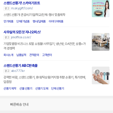
스탠드선풍기! 스카이기프트
m.skygift7.com/
광고
스탠드선풍기! 관공서/기업/학교/단체-행사 맞춤제작
인기제품
단체/기념품
행사/답례품
아이디어제품
사무실의 모든것 지니오피스!
jinioffice.co.kr/
광고
기업맞춤형 비즈니스 토탈 쇼핑몰! 사무집기, 냉난방, OA전문, 상품+가
격 경쟁력
회사소개
납품실적
견적문의
고객센터
스탠드선풍기 ABC판촉물
abc777.kr
광고
강력한 바람, 스탠드선풍기, 휴대/탁상용/거치형 취향 손풍기, 특가판매,
덤증정
선풍기 제작
선물 선풍기
선풍기 도매
단체 선풍기
빠른배송 안내