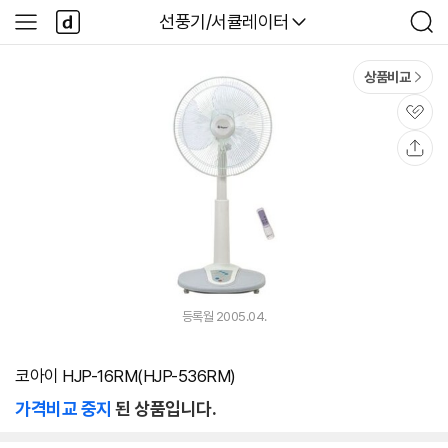
본문 바로가기
다
다나와
선풍기/서큘레이터
사
검
나
이
색
와
드
메
메
상품비교
인
뉴
관
심
공
유
등록월 2005.04.
코아이 HJP-16RM(HJP-536RM)
가격비교 중지
된 상품입니다.