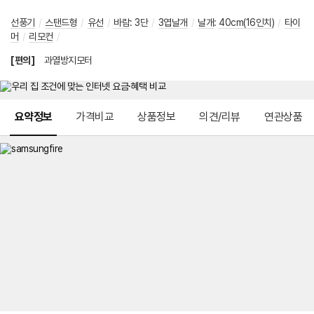
선풍기
/
스탠드형
/
유선
/
바람
:
3단
/
3엽날개
/
날개
:
40cm(16인치)
/
타이
머
/
리모컨
/
[편의]
과열방지모터
메뉴 네비게이션
요약정보
가격비교
상품정보
의견/리뷰
연관상품