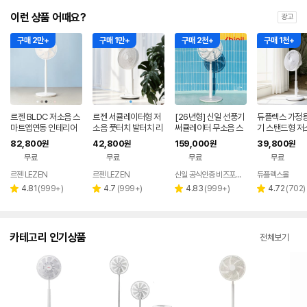
이런 상품 어때요?
광고
구매 2만+
구매 1만+
구매 2천+
구매 1천+
르젠 BLDC 저소음 스
르젠 서큘레이터형 저
[26년형] 신일 선풍기
듀플렉스 가정용
마트앱연동 인테리어
소음 풋터치 발터치 리
써큘레이터 무소음 스
기 스탠드형 저
써큘레이터 선풍기 LZ
모컨 스탠드형 선풍기
탠드 BLDC 서큘레이
모컨 원룸 거실
82,800
42,800
159,000
39,800
원
원
원
원
EF-DC290 릴리화이
LZEF-R132C
터 저소음
무료
무료
무료
무료
트
르젠 LEZEN
르젠 LEZEN
신일 공식인증 비즈포비즈
듀플렉스몰
리
리
리
리
4.81
(
999+
)
4.7
(
999+
)
4.83
(
999+
)
4.72
(
702
)
별
별
별
별
뷰
뷰
뷰
뷰
점
점
점
점
수
수
수
수
카테고리 인기상품
전체보기