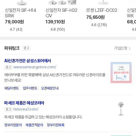
신일전자 SIF-H14
신일전자 SIF-H32
르젠 LZEF-DC02
신일전
SRW
CIV
WK
75,650
원
79,000
원
139,110
원
68,
4.6
(2,119)
4.7
(42)
4.8
(100)
4.
파워링크
가입신청
광고
AI신혼가전은 삼성스토어에서
www.samsungstore.com/
광고
예비부부를 위한 특별혜택! 삼성 AI신혼가전으로 여유러운 신혼라이프를
만나보세요!
웨딩이벤트
입주이벤트
오픈매장안내
파세코 제품은 혜성코리아
hskorea7.com/
광고
파세코 제품을 취급하고 있는 혜성코리아 쇼핑몰입니다.
정부지원문의
제품견적문의
정부지원목록