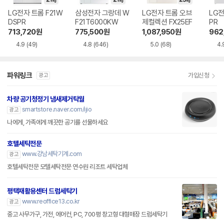
LG전자 트롬 F21W
삼성전자 그랑데 W
LG전자 트롬 오브
LG전
DSPR
F21T6000KW
제컬렉션 FX25EF
PR
713,720
원
775,500
원
1,087,950
원
962
4.9
(49)
4.8
(646)
5.0
(68)
4.
파워링크
가입신청
광고
차량 공기청정기 냄새제거탁월
smartstore.naver.com/ijio
광고
나에게, 가족에게 깨끗한 공기를 선물하세요
호텔세탁전문
www.강남세탁기계.com
광고
호텔세탁전문 모텔세탁전문 연수원 리조트 세탁업체
평택재활용센터 드럼세탁기
www.reoffice13.co.kr
광고
중고 사무가구, 가전, 에어컨, PC, 700평 창고형 대형매장 드럼세탁기