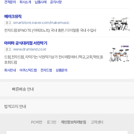
견적문의
회사소개
납품사례
공지사항
메이크뮤직
smartstore.naver.com/makemusic
광고
전자드럼 EFNOTE (이에프노트) 국내 총판 / 다이얼튠 국내 수입사
야마하 공식대리점 서린악기
www.drumland.co.kr
광고
드럼,전자드럼, 타악기는 낙원악기상가 전시매장에서 /학교,교회,학원,동
호회드럼
회사안내
어쿠스틱드럼
전자드럼
상품문의
빠른배송 안내
법적고지 안내
PC버전
로그인
개인정보처리방침
고객센터