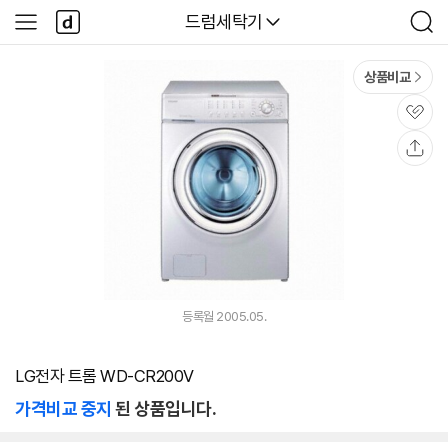
본문 바로가기
다
다나와
드럼세탁기
사
검
나
이
색
와
드
메
메
상품비교
인
뉴
관
심
공
유
등록월 2005.05.
LG전자 트롬 WD-CR200V
가격비교 중지
된 상품입니다.