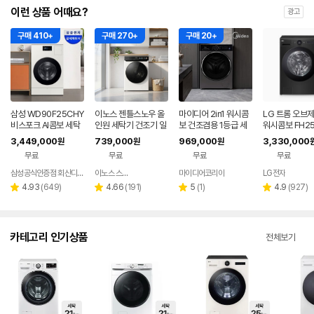
이런 상품 어때요?
광고
구매 410+
구매 270+
구매 20+
삼성 WD90F25CHY
이노스 젠틀스노우 올
마이디어 2in1 워시콤
LG 트롬 오브
비스포크 AI콤보 세탁
인원 세탁기 건조기 일
보 건조겸용 1등급 세
워시콤보 FH2
기건조기 일체형 25k
체형 세탁 10kg, 건조
탁건조기 MF210D15
3,449,000
739,000
969,000
3,330,000
원
원
원
g+18kg 1등급
7kg 방문설치
0WB/WK-KR (세탁 1
무료
무료
무료
무료
5kg, 건조 9kg)
삼성공식인증점 회산디지털
이노스 스토어
마이디어코리아
LG전자
네이버
페이
리
리
리
리
4.93
(
649
)
4.66
(
191
)
5
(
1
)
4.9
(
927
)
별
별
별
별
뷰
뷰
뷰
뷰
점
점
점
점
수
수
수
수
카테고리 인기상품
전체보기