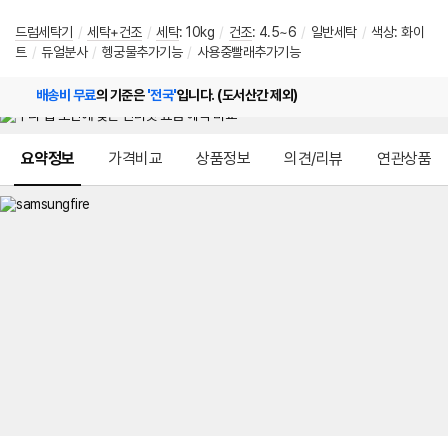
드럼세탁기
/
세탁+건조
/
세탁
:
10kg
/
건조
:
4.5~6
/
일반세탁
/
색상
:
화이
트
/
듀얼분사
/
헹궁물추가기능
/
사용중빨래추가기능
배송비 무료
의 기준은
'전국'
입니다. (도서산간 제외)
메뉴 네비게이션
요약정보
가격비교
상품정보
의견/리뷰
연관상품