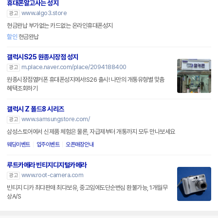
휴대폰알고사는 성지
www.algo3.store
광고
현금완납 부가없는 카드없는 온라인휴대폰성지
할인
현금완납
갤럭시S25 원종시장점 성지
m.place.naver.com/place/2094188400
광고
원종시장점옆커폰 휴대폰성지에서!S26 출시! 나만의 개통유형별 맞춤
혜택조회하기
갤럭시 Z 폴드8 시리즈
www.samsungstore.com/
광고
삼성스토어에서 신제품 체험은 물론, 자급제부터 개통까지 모두 만나보세요
웨딩이벤트
입주이벤트
오픈매장안내
루트카메라 빈티지디지털카메라
www.root-camera.com
광고
빈티지 디카 최댜판매 최댜보유, 중고임에도단순변심 환불가능, 1개월무
상A/S