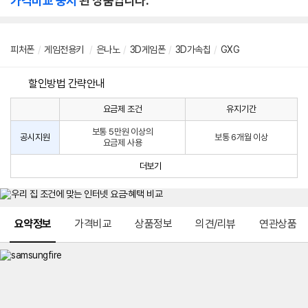
가격비교 중지
된 상품입니다.
피처폰
/
게임전용키
/
은나노
/
3D게임폰
/
3D가속칩
/
GXG
할인방법 간략안내
요금제 조건
유지기간
통
통
신
보통 5만원 이상의
사
신
공시지원
보통 6개월 이상
요금제 사용
할
사
인
공
더보기
방
시
법
지
원
및
메뉴 네비게이션
선
요약정보
가격비교
상품정보
의견/리뷰
연관상품
택
약
정
주
적
용
요