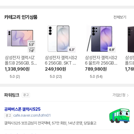
입
뷰
점
니
수
다.
카테고리 인기상품
전체보기
삼성전자 갤럭시Z
삼성전자 갤럭시S2
삼성전자 갤럭시S2
삼성
폴드8 256GB, SK
6 256GB, SKT 기
6 울트라 256GB,
폴드8
T 기기변경 완납
기변경 완납
SKT 기기변경 완납
GB,
1,338,990
원
249,190
원
789,980
원
1,76
완납
5.0
(2)
5.0
(22)
5.0
(54)
파워링크
가입신청
광고
공짜버스폰 갤럭시S25
cafe.naver.com/tofm01
광고
갤럭시S25 보조금성지 전국택배, 57만 회원, 14년 운영, 당일출고