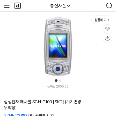
본문 바로가기
다
다나와
통신사폰
사
검
나
이
색
와
드
메
메
상품비교
인
뉴
관
심
공
유
1
2
등록월 2005.05.
삼성전자 애니콜 SCH-G100 [SKT] (기기변경-
무약정)