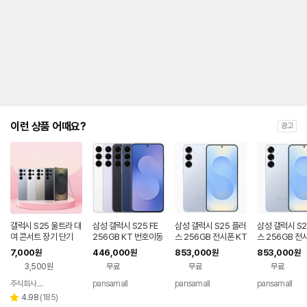
금
제
안
내
및
유
지
해
야
되
는
이런 상품 어때요?
광고
대
략
적
인
기
간
을
안
내
갤럭시 S25 울트라 대
삼성 갤럭시 S25 FE
삼성 갤럭시 S25 플러
삼성 갤럭시 S2
를
여 콘서트 장기 단기
256GB KT 번호이동
스 256GB 전시폰 KT
스 256GB 전
공시지원 완납
번호이동 완납 90요금
기기변경 완납
나
7,000
446,000
853,000
853,000
원
원
원
원
제
타
3,500원
무료
무료
무료
내
는
주식회사 폰빌리지
pansamall
pansamall
pansamall
네이버
표
페이
리
4.98
(
185
)
별