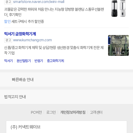
smartstore.naver.com/wini-mall
광고
괴물같은 강력한 파워와 처음 만나는 지능형 양방향 블렌딩 스톰무선블렌
더, 후기확인
할인
세트구매시 추가 할인중
믹서기 금창화학기계
www.kumchangcm.com
광고
신품/중고 화학기계 제작 및 상담/현장 생산환경 맞춤식 화학기계 전문 제
작 기업
믹서기
분산밀링기
반응기
중고화학기계
빠른배송 안내
법적고지 안내
PC버전
로그인
개인정보처리방침
고객센터
(주) 커넥트웨이브