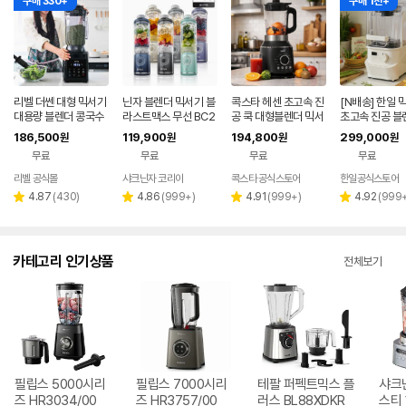
구매 330+
구매 1천+
리벨 더쎈 대형 믹서기
닌자 블렌더 믹서기 블
콕스타 헤센 초고속 진
[N배송] 한일 
대용량 블렌더 콩국수
라스트맥스 무선 BC2
공 쿡 대형블렌더 믹서
초고속 진공 블
업소용 카페용 얼음분
51KR
기 KSEBD-5000T
형 대용량 AirX
186,500
119,900
194,800
299,000
원
원
원
원
쇄 4L 블랙
신제품
무료
무료
무료
무료
리벨 공식몰
샤크닌자 코리아
콕스타 공식스토어
한일공식스토어
네이버
페이
리
리
리
리
4.87
(
430
)
4.86
(
999+
)
4.91
(
999+
)
4.92
(
999
별
별
별
별
뷰
뷰
뷰
뷰
점
점
점
점
수
수
수
수
카테고리 인기상품
전체보기
필립스 5000시리
필립스 7000시리
테팔 퍼펙트믹스 플
샤크
즈 HR3034/00
즈 HR3757/00
러스 BL88XDKR
스티