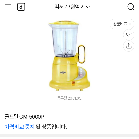
본문 바로가기
다
다나와
믹서기/원액기
사
검
나
이
색
와
드
메
메
상품비교
인
뉴
관
심
공
유
등록월 2001.05.
골드밀 GM-5000P
가격비교 중지
된 상품입니다.