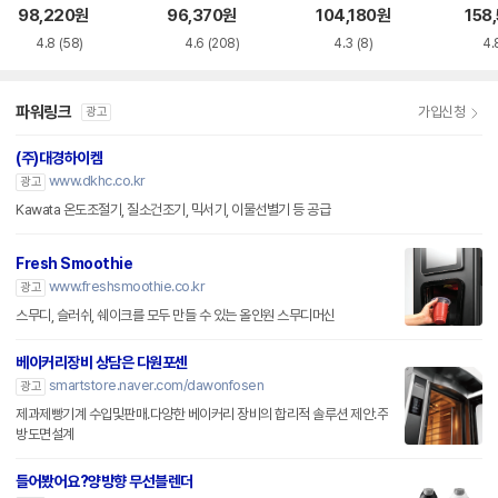
블렌더
98,220
원
96,370
원
104,180
원
158
KR
4.8
(58)
4.6
(208)
4.3
(8)
4.
파워링크
가입신청
광고
(주)대경하이켐
www.dkhc.co.kr
광고
Kawata 온도조절기, 질소건조기, 믹서기, 이물선별기 등 공급
Fresh Smoothie
www.freshsmoothie.co.kr
광고
스무디, 슬러쉬, 쉐이크를 모두 만들 수 있는 올인원 스무디머신
베이커리장비 상담은 다원포센
smartstore.naver.com/dawonfosen
광고
제과제빵기계 수입및판매.다양한 베이커리 장비의 합리적 솔루션 제안.주
방도면설계
들어봤어요?양방향 무선블렌더