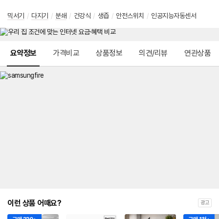
믹서기
/
다지기
/
분쇄
/
건강식
/
생즙
/
안전스위치
/
인공지능자동센서
메뉴 네비게이션
요약정보
가격비교
상품정보
의견/리뷰
연관상품
이런 상품 어때요?
광고