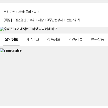
무선포트
/
재질
:
플라스틱
/
[특징]
평면열판
/
수위표시창
/
3중안전장치
/
전원스위치
메뉴 네비게이션
요약정보
가격비교
상품정보
의견/리뷰
연관상품