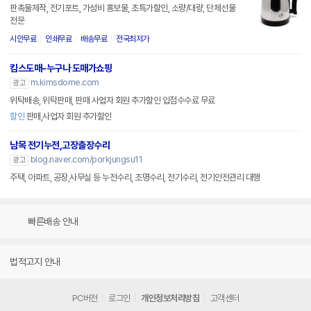
판촉물제작, 전기포트, 가성비 홍보물, 초특가할인, 소량/대량, 단체선물
전문
시안무료
인쇄무료
배송무료
전국최저가
킴스도매-누구나 도매가쇼핑
m.kimsdome.com
광고
위탁배송, 위탁판매, 판매 사업자 회원 추가할인 입점수수료 무료
할인
판매,사업자 회원 추가할인
남목 전기누전,고장출장수리
blog.naver.com/porkjungsu11
광고
주택, 아파트, 공장,사무실 등 누전수리, 조명수리, 전기수리, 전기안전관리 대행
빠른배송 안내
법적고지 안내
PC버전
로그인
개인정보처리방침
고객센터