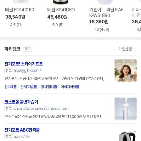
테팔 KO1401K0
테팔 KI141DKO
키친아트 라팔 KAE
지티
K-WS1880
식 전
38,540
원
45,480
원
4년
16,390
원
36,
4.5
(11)
5.0
(5)
4.1
(450)
4.
파워링크
가입신청
광고
전기포트! 스카이기프트
m.skygift7.com/
광고
전기포트! 관공서/기업/학교/단체 행사 맞춤제작, 대량할인/무료인쇄,
인기제품
단체/기념품
행사/답례품
아이디어제품
코스트몰 물병가습기
smartstore.naver.com/costmall-
광고
코스트몰은 쇼핑몰 성지! 당일발송! 알림받기 1,000원 무조건 할인!
전기포트 ABC판촉물
abc777.kr
광고