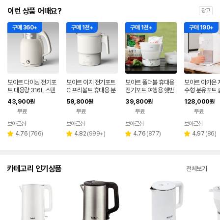
이런 상품 어때요?
광고
구매 360+
구매 1천+
구매 1천+
구매 190+
보아르 다이닝 전기포
보아르 이지 전기포트
보아르 폴더블 휴대용
보아르 아가온 
트 대용량 316L 스텐
C 프리볼트 휴대용 분
전기포트 여행용 햇반
수형 분유포트 
커피포트 2L 보온 무
유포트 접이식 여행용
접이식 커피 프리볼트
잔류제거 통분
43,900
59,800
39,800
128,000
원
원
원
원
선 올스텐 포터 주전자
커피 햇반 SUS316
캠핑
3L 대용량 전기
무료
무료
무료
무료
보아르샵
보아르샵
보아르샵
보아르샵
네이버
네이버
네이버
네이
페이
페이
페이
페이
리
리
리
리
4.76
(
766
)
4.82
(
999+
)
4.76
(
877
)
4.97
(
86
)
별
별
별
별
뷰
뷰
뷰
뷰
점
점
점
점
수
수
수
수
카테고리 인기상품
전체보기