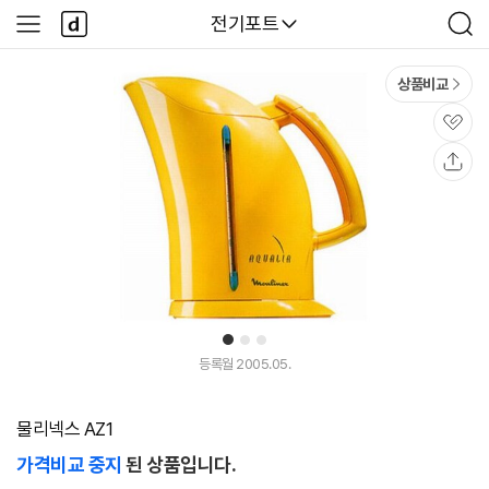
본문 바로가기
다
다나와
전기포트
사
검
나
이
색
와
드
메
메
상품비교
인
뉴
관
심
공
유
1
2
3
등록월 2005.05.
물리넥스 AZ1
가격비교 중지
된 상품입니다.