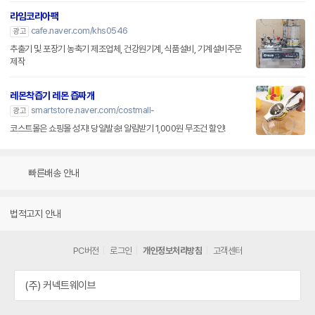
라임코리아팩
cafe.naver.com/khs0546
광고
추출기 및 포장기 농축기 제조업체, 건강원기계, 식품설비, 기계설비주문
제작
레몬착즙기 레몬 즙짜개
smartstore.naver.com/costmall-
광고
코스트몰은 쇼핑몰 성지! 당일발송! 알림받기 1,000원 무조건 할인!
빠른배송 안내
법적고지 안내
PC버전
로그인
개인정보처리방침
고객센터
(주) 커넥트웨이브