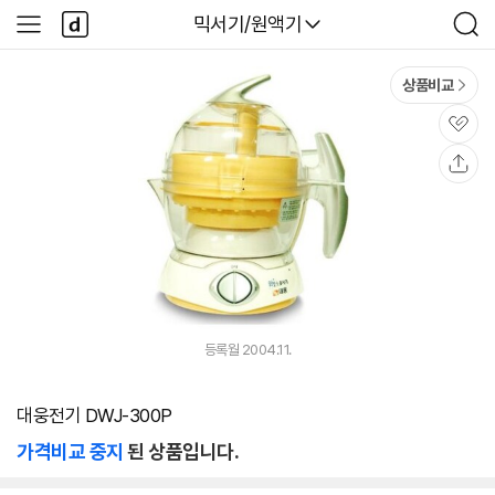
본문 바로가기
다
다나와
믹서기/원액기
사
검
나
이
색
와
드
메
메
상품비교
인
뉴
관
심
공
유
등록월 2004.11.
대웅전기 DWJ-300P
가격비교 중지
된 상품입니다.