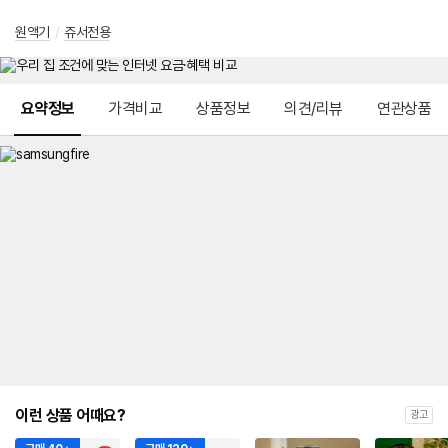
원액기
/
쥬서전용
메뉴 네비게이션
요약정보
가격비교
상품정보
의견/리뷰
연관상품
이런 상품 어때요?
광고