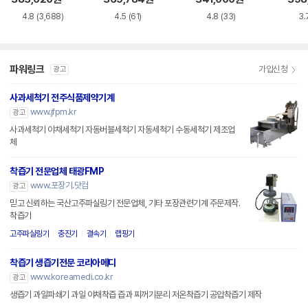
4.8
(3,688)
4.5
(61)
4.8
(33)
3.
파워링크
가입신청
광고
사과세척기 전주식품제약기계
www.jfpm.kr
광고
사과세척기 야채세척기 자동버블세척기 자동세척기 수동세척기 제조업
체
착즙기 전문업체 태광FMP
www.포장기.닷컴
광고
믿고 신뢰하는 국산고주파실링기 전문업체, 기타 포장관련기계 주문제작.
착즙기
고주파실링기
충진기
결속기
랩핑기
착즙기 생즙기전문 코리아메디
www.koreamedi.co.kr
광고
생즙기 과일파쇄기 과일 야채착즙 즙과 찌꺼기분리 저온착즙기 공압착즙기 제작