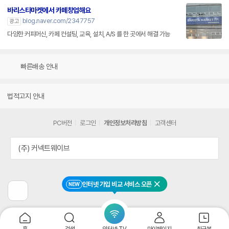
바리스타마켓에서 카페창업해요
blog.naver.com/2347757
광고
다양한 커피머신, 카페 컨설팅, 교육, 설치, A/S 를 한 곳에서 해결 가능
빠른배송 안내
법적고지 안내
PC버전
로그인
개인정보처리방침
고객센터
(주) 커넥트웨이브
인터넷 가입 비교 서비스 오픈
NEW
닫기
이
전
페
이
지
홈
검색
인터넷·TV
마이페이지
최근본