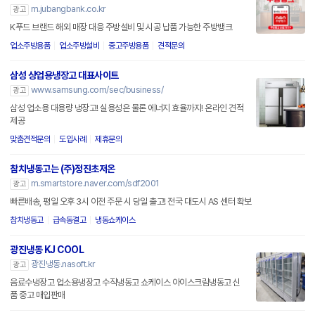
m.jubangbank.co.kr
광고
K푸드 브랜드 해외 매장 대응 주방설비 및 시공 납품 가능한 주방뱅크
업소주방용품
업소주방설비
중고주방용품
견적문의
삼성 상업용냉장고 대표사이트
www.samsung.com/sec/business/
광고
삼성 업소용 대용량 냉장고! 실용성은 물론 에너지 효율까지! 온라인 견적
제공
맞춤견적문의
도입사례
제휴문의
참치냉동고는 (주)정진초저온
m.smartstore.naver.com/sdf2001
광고
빠른배송, 평일 오후 3시 이전 주문 시 당일 출고! 전국 대도시 AS 센터 확보
참치냉동고
급속동결고
냉동쇼케이스
광진냉동 KJ COOL
광진냉동.nasoft.kr
광고
음료수냉장고 업소용냉장고 수직냉동고 쇼케이스 아이스크림냉동고 신
품 중고 매입판매