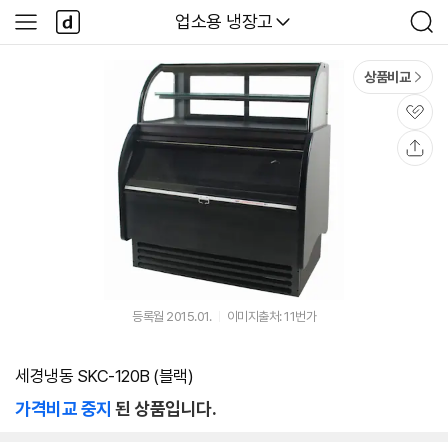
본문 바로가기
다
다나와
업소용 냉장고
사
검
나
이
색
와
드
메
메
상품비교
인
뉴
관
심
공
유
등록월 2015.01.
이미지출처: 11번가
세경냉동 SKC-120B (블랙)
가격비교 중지
된 상품입니다.