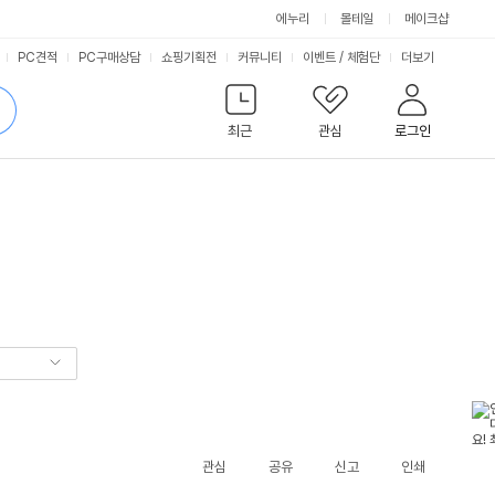
에누리
몰테일
메이크샵
서
PC견적
PC구매상담
쇼핑기획전
커뮤니티
이벤트
/
체험단
더보기
비
검
색
최근
관심
로그인
스
관심
공유
신고
인쇄