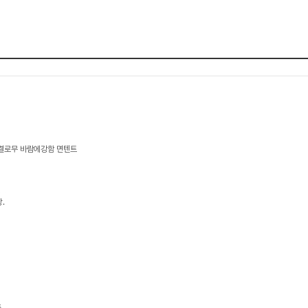
결로무 바람에강함 면텐트
.