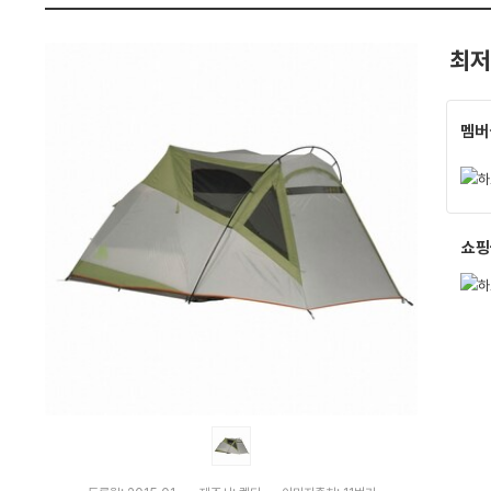
펙
최저
멤버
쇼핑