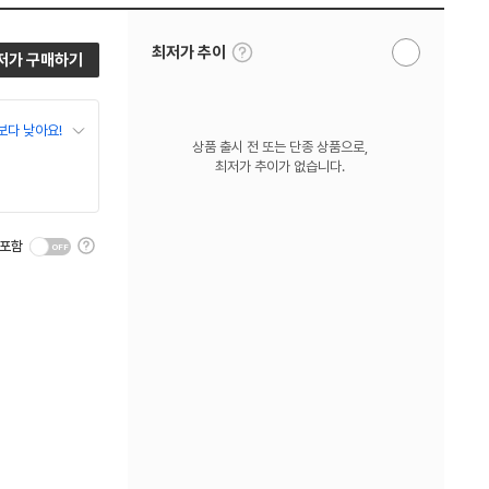
툴
최저가 추이
저가 구매하기
알
팁
림
보
받
기
기
보다 낮아요!
상품 출시 전 또는 단종 상품으로,
최저가 추이가 없습니다.
툴
 포함
팁
보
기