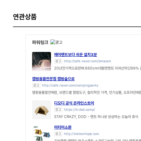
연관상품
파워링크
에어텐트보다 쉬운 설치3분
광고
http://cafe.naver.com/bmscam
20년전가격으로판매 660cm대형면텐트 자외선차단99% 
캠핑용품전문점 캠핑숲으로
광고
http://cafe.naver.com/campingparks
캠핑용품할인매장, 브랜드별 캠핑도구, 합리적인 가격, 인기상품, 오프라인매장
디오디 공식 온라인스토어
광고
https://kr.dod.camp/
STAY CRAZY, DOD - 텐트 하나로 완성하는 오늘의 휴식
미티어소원
광고
http://meteorhope.com