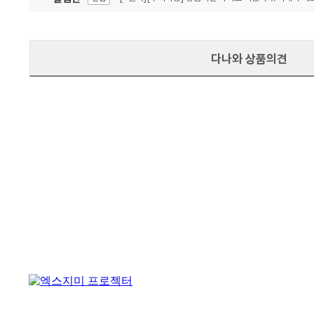
잦은 오류, PC속도 잡자! PC안정화 위해 이건 꼭!
알림
다나와 상품의견