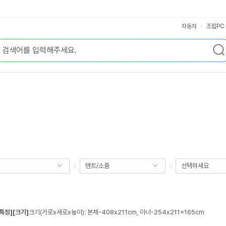
자동차
조립PC
핑
텐트/소품
선택하세요
[특징]
[크기]
크기(가로x세로x높이): 본체-408x211cm, 이너-254x211x165cm