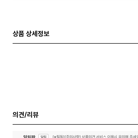
상품 상세정보
의견/리뷰
알림판
[※필독][주의사항] 상품의견 서비스 이용시 유의해 주세요
알림