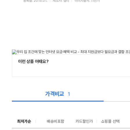
등록월: 2015.01.
제조사: 켈티
이미지출처: 11번가
이런 상품 어때요?
가격비교
1
가
격
비
교
최저가순
배송비포함
카드할인가
쇼핑몰 선택