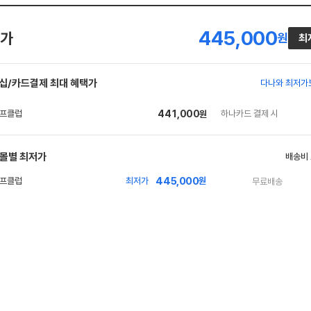
445,000
가
원
최
십/카드결제 최대 혜택가
다나와 최저가
441,000
하나카드 결제 시
원
몰별 최저가
배송비
445,000
최저가
원
무료배송