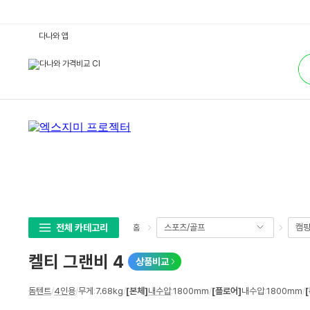
켈
다나와 앱
티
그
통
랜
합
비
검
4
색
:
다
나
와
가
격
비
교
전체 카테고리
스포츠/골프
캠
홈
켈티 그랜비 4
상품비교
상
돔텐트
/
4인용
/
무게
:
7.68kg
/
[본체]
내수압
:
1800mm
/
[플로어]
내수압
:
1800mm
/
세
스