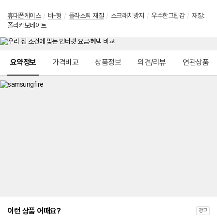
휴대폰케이스
/
바-형
/
플라스틱 재질
/
스크래치방지
/
우수한그립감
/
재질:
폴리카보네이트
메뉴 네비게이션
요약정보
가격비교
상품정보
의견/리뷰
연관상품
이런 상품 어때요?
광고