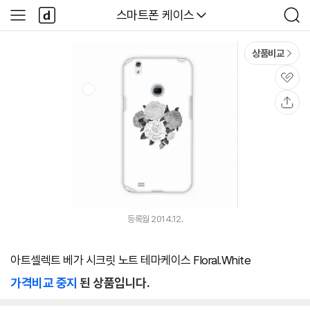
본문 바로가기
다
다나와
스마트폰 케이스
사
검
나
이
색
와
드
메
메
상품비교
인
뉴
관
심
공
유
등록월 2014.12.
아트셀렉트 베가 시크릿 노트 테마케이스 Floral.White
가격비교 중지
된 상품입니다.