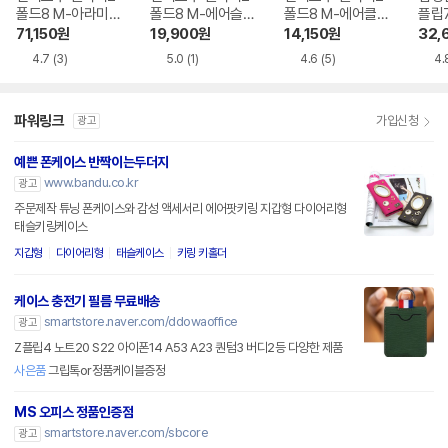
폴드8 M-아라미핏
폴드8 M-에어슬림
폴드8 M-에어클로
플립
힌지 전면+후면 케
힌지 케이스
베이직 케이스
스 wi
71,150
원
19,900
원
14,150
원
32,
이스
66
4.7
(3)
5.0
(1)
4.6
(5)
4.
파워링크
가입신청
광고
예쁜 폰케이스 반짝이는두더지
www.bandu.co.kr
광고
주문제작 튜닝 폰케이스와 감성 액세서리 에어팟키링 지갑형 다이어리형
태슬키링케이스
지갑형
다이어리형
태슬케이스
키링 키홀더
케이스 충전기 필름 무료배송
smartstore.naver.com/ddowaoffice
광고
Z플립4 노트20 S22 아이폰14 A53 A23 퀀텀3 버디2등 다양한 제품
사은품
그립톡or정품케이블증정
MS 오피스 정품인증점
smartstore.naver.com/sbcore
광고