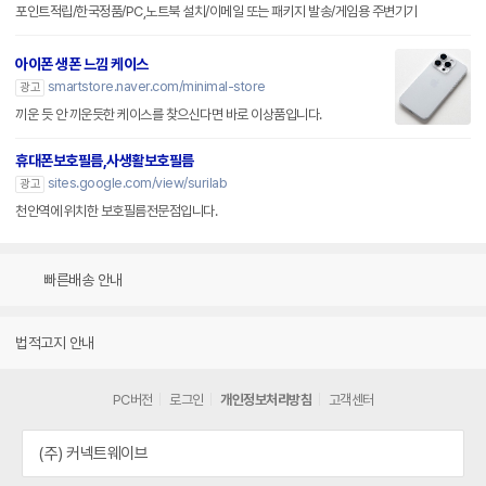
포인트적립/한국정품/PC,노트북 설치/이메일 또는 패키지 발송/게임용 주변기기
아이폰 생폰 느낌 케이스
smartstore.naver.com/minimal-store
광고
끼운 듯 안 끼운듯한 케이스를 찾으신다면 바로 이상품입니다.
휴대폰보호필름,사생활보호필름
sites.google.com/view/surilab
광고
천안역에 위치한 보호필름전문점입니다.
빠른배송 안내
법적고지 안내
PC버전
로그인
개인정보처리방침
고객센터
(주) 커넥트웨이브