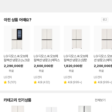
이런 상품 어때요?
광고
LG 디오스 AI 오브제
LG 디오스 AI 오브제
LG 디오스 AI 오브제
LG 디오스 오
컬렉션 냉장고 (노크온
컬렉션 냉장고 (매직스
컬렉션 냉장고 (양문
션 냉장고 (매
매직스페이스) T876
페이스) T876MEE1
형, 매직스페이스) S8
스) T873MEE
2,290,000
2,600,000
1,820,000
2,200,000
원
원
원
MEE412
H1
34MEE111
무료
무료
무료
무료
LG전자
LG전자
LG전자
LG전자
리
리
리
리
5
(
101
)
4.9
(
432
)
4.9
(
999+
)
4.9
(
999+
)
별
별
별
별
뷰
뷰
뷰
뷰
점
점
점
점
수
수
수
수
카테고리 인기상품
전체보기