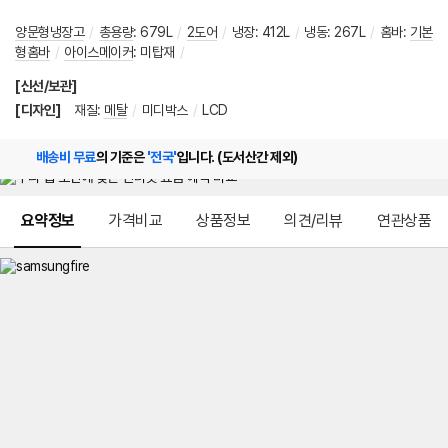
양문형냉장고
/
총용량
:
679L
/
2도어
/
냉장
:
412L
/
냉동
:
267L
/
홈바
:
기본
형홈바
/
아이스메이커
:
미탑재
/
[신선/보관]
[디자인]
재질
:
메탈
/
미디박스
/
LCD
배송비 무료
의 기준은
'전국'
입니다. (도서산간 제외)
메뉴 네비게이션
요약정보
가격비교
상품정보
의견/리뷰
연관상품