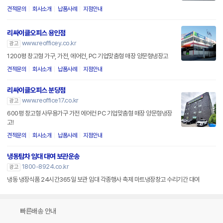
견적문의
회사소개
납품사례
지점안내
리싸이클오피스 용인점
www.reofficey.co.kr
광고
1200평 창고형 가구, 가전, 에어컨, PC 기업맞춤형 매장 양문형냉장고
견적문의
회사소개
납품사례
지점안내
리싸이클오피스 분당점
www.reoffice17.co.kr
광고
600평 창고형 사무용가구 가전 에어컨 PC 기업맞춤형 매장 양문형냉장
고!
견적문의
회사소개
납품사례
지점안내
냉동탑차 임대 대여 보관운송
1800-8924.co.kr
광고
냉동 냉장식품 24시간365일 보관 임대 각종행사 축제 마트냉장창고 수리기간 대여
빠른배송 안내