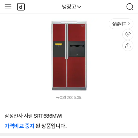
본문 바로가기
다
다나와
냉장고
사
검
나
이
색
와
드
메
메
상품비교
인
뉴
관
심
공
유
등록월 2005.05.
삼성전자 지펠 SRT686MWI
가격비교 중지
된 상품입니다.