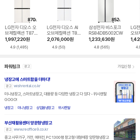
LG전자 디오스 오
LG전자 디오스 AI
삼성전자 비스포크
LG전
브제컬렉션 T873
오브제컬렉션 T87
RS84DB5002CW
오브
MEE111
6MQQ1H1
6MR
1,997,220
원
2,076,000
원
1,233,630
원
1,4
4.9
(1,485)
4.9
(50)
4.8
(565)
4.
파워링크
가입신청
광고
냉장고에 스마트함을 더하다!
wishrental.co.kr
광고
미니냉장고, 스마트냉장고, 대용량 등 다양한 냉장고 다 있다 - 위시렌탈
GOGO!
냉장고
미니냉장고
상업용냉장고
위시렌탈
부산재활용센터 양문형냉장고
www.reoffice9.co.kr
광고
중고 사무가구, 가전, 에어컨, PC 1300평 창고형 대형매장 양문형냉장고