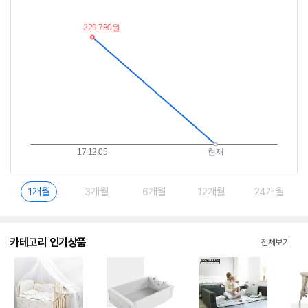
가
받
추
는
이
중
란?
1개월
3개월
6개월
12개월
24개월
카테고리 인기상품
전체보기