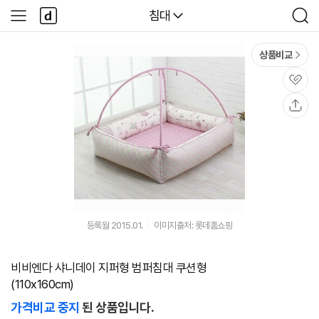
본문 바로가기
다
다나와
침대
사
검
나
이
색
와
드
메
메
상품비교
인
뉴
관
심
공
유
등록월 2015.01.
이미지출처: 롯데홈쇼핑
비비엔다 샤니데이 지퍼형 범퍼침대 쿠션형
(110x160cm)
가격비교 중지
된 상품입니다.