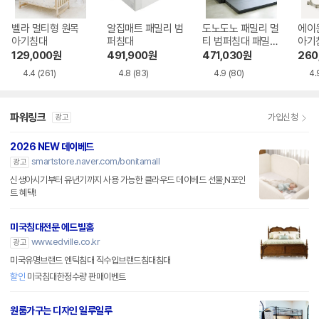
벨라 멀티형 원목
알집매트 패밀리 범
도노도노 패밀리 멀
에이
아기침대
퍼침대
티 범퍼침대 패밀리
아기
킹
129,000
원
491,900
원
471,030
원
260
4.4
(261)
4.8
(83)
4.9
(80)
4.
파워링크
가입신청
광고
2026 NEW 데이베드
smartstore.naver.com/bonitamall
광고
신생아시기부터 유년기까지 사용 가능한 클라우드 데이베드 선물,N포인
트 혜택!
미국침대전문 에드빌홈
www.edville.co.kr
광고
미국유명브랜드 엔틱침대 직수입브랜드침대침대
할인
미국침대한정수량 판매이벤트
원룸가구는 디자인 일루일루