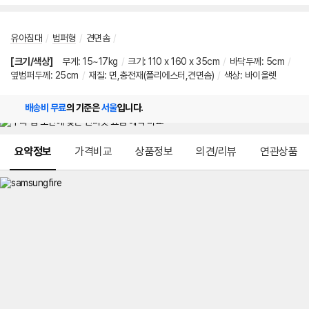
유아침대
/
범퍼형
/
견면솜
/
[크기/색상]
무게: 15~17kg
/
크기: 110 x 160 x 35cm
/
바닥두께: 5cm
/
옆범퍼두께: 25cm
/
재질: 면,충전재(폴리에스터,견면솜)
/
색상: 바이올렛
배송비 무료
의 기준은
서울
입니다.
메뉴 네비게이션
요약정보
가격비교
상품정보
의견/리뷰
연관상품