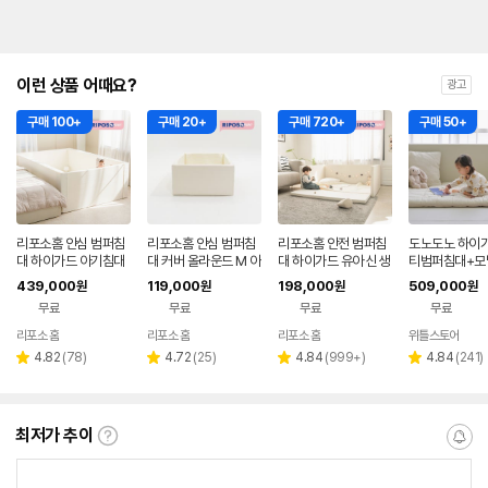
이런 상품 어때요?
광고
구매 100+
구매 20+
구매 720+
구매 50+
리포소홈 안심 범퍼침
리포소홈 안심 범퍼침
리포소홈 안전 범퍼침
도노도노 하이가
대 하이가드 아기침대
대 커버 올라운드 M 아
대 하이가드 유아 신생
티범퍼침대+모
유아 가족 슈퍼라지 특
이보리
아 아기침대 애기 가드
세트 (먼지제로
439,000
119,000
198,000
509,000
원
원
원
원
대형
미디엄
대+모달아기토
무료
무료
무료
무료
리포소 홈
리포소 홈
리포소 홈
위틀스토어
리
리
리
리
4.82
(
78
)
4.72
(
25
)
4.84
(
999+
)
4.84
(
241
)
별
별
별
별
뷰
뷰
뷰
뷰
점
점
점
점
수
수
수
수
최저가 추이
최
알
저
림