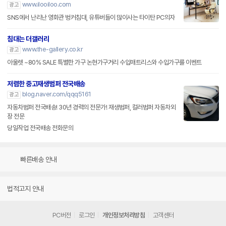
www.ilooiloo.com
광고
SNS에서 난리난 영화관 벙커침대, 유튜버들이 많이사는 타이탄 PC의자
침대는 더갤러리
www.the-gallery.co.kr
광고
아울렛 ~80% SALE 특별한 가구 논현가구거리 수입매트리스와 수입가구를 이벤트
저렴한 중고재생범퍼 전국배송
blog.naver.com/qqq5161
광고
자동차범퍼 전국배송! 30년 경력의 전문가! 재생범퍼, 컬러범퍼 자동차외
장 전문
당일작업 전국배송 전화문의
빠른배송 안내
법적고지 안내
PC버전
로그인
개인정보처리방침
고객센터