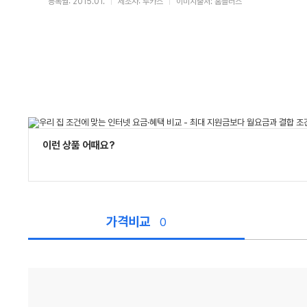
등록월: 2015.01.
제조사: 루카스
이미지출처: 홈플러스
이런 상품 어때요?
가격비교
0
가
격
비
교