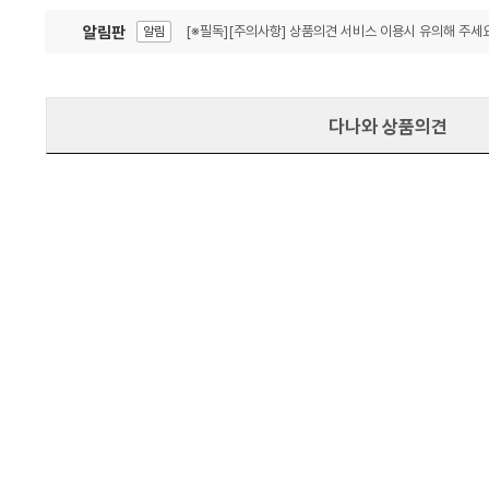
알림판
[※필독][주의사항] 상품의견 서비스 이용시 유의해 주세요
알림
잦은 오류, PC속도 잡자! PC안정화 위해 이건 꼭!
알림
다나와 상품의견