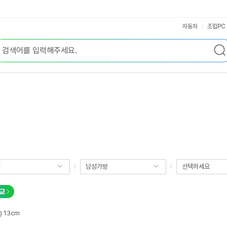
자동차
조립PC
방
남성가방
선택하세요
교
폭) 13cm