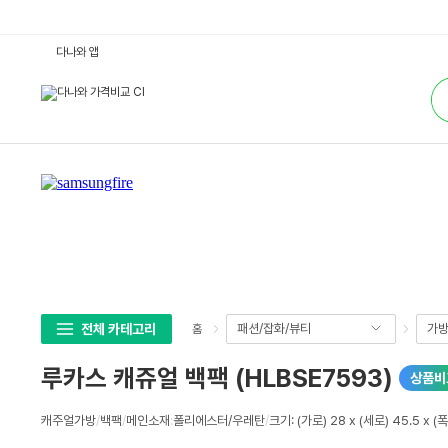
루
다나와 앱
카
스
통
캐
합
쥬
검
얼
색
백
팩
(H
L
B
S
E
7
5
9
3)
:
다
나
와
전체 카테고리
패션/잡화/뷰티
가
홈
가
격
비
루카스 캐쥬얼 백팩 (HLBSE7593)
상품비
교
상
캐주얼가방
/
백팩
/
메인소재
:
폴리에스터/우레탄
/
크기: (가로) 28 x (세로) 45.5 x (
세
스