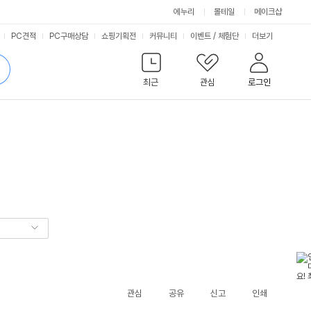
에누리
몰테일
메이크샵
서
PC견적
PC구매상담
쇼핑기획전
커뮤니티
이벤트
/
체험단
더보기
비
검
색
최근
관심
로그인
스
관심
공유
신고
인쇄