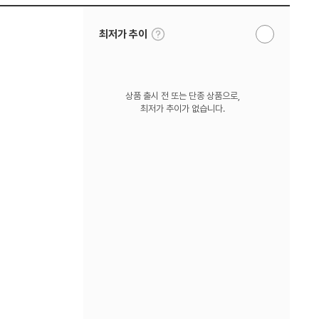
툴
최저가 추이
알
팁
림
보
받
기
기
상품 출시 전 또는 단종 상품으로,
최저가 추이가 없습니다.