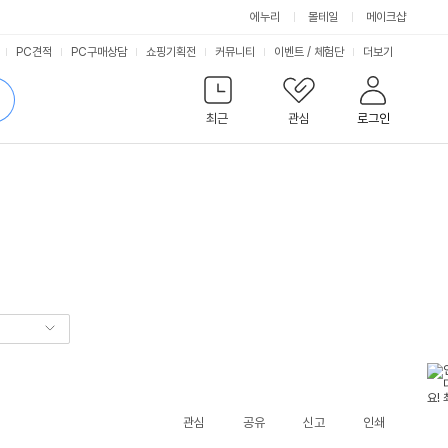
에누리
몰테일
메이크샵
서
PC견적
PC구매상담
쇼핑기획전
커뮤니티
이벤트
/
체험단
더보기
비
검
색
최근
관심
로그인
스
관심
공유
신고
인쇄