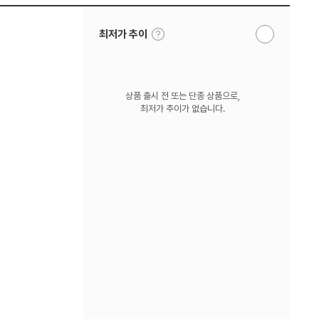
툴
최저가 추이
알
팁
림
보
받
기
기
상품 출시 전 또는 단종 상품으로,
최저가 추이가 없습니다.