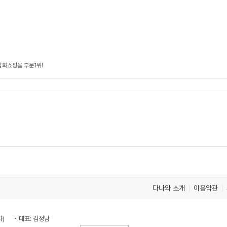
잡화쇼핑몰 부문1위!
다나와 소개
이용약관
차)
대표: 김정남