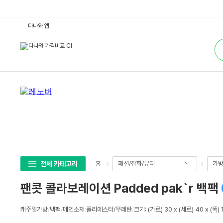
팬
다나와 앱
콧
콜
통
라
합
보
검
레
색
이
션
P
a
d
d
e
d
p
a
k
`
r
백
팩
전체 카테고리
패션/잡화/뷰티
가
홈
:
다
나
팬콧 콜라보레이션 Padded pak`r 백팩
와
가
격
상
비
캐주얼가방
/
백팩
/
메인소재
:
폴리에스터/우레탄
/
크기: (가로) 30 x (세로) 40 x (폭)
세
교
스