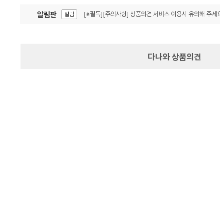
알림판
[※필독][주의사항] 상품의견 서비스 이용시 유의해 주세요
알림
잦은 오류, PC속도 잡자! PC안정화 위해 이건 꼭!
알림
다나와 상품의견