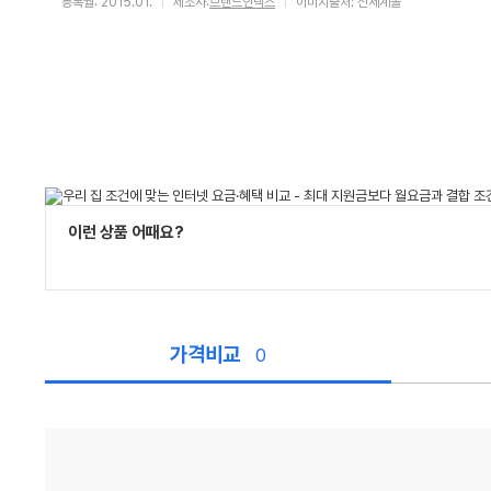
등록월: 2015.01.
제조사:
브랜드인덱스
이미지출처: 신세계몰
이런 상품 어때요?
가격비교
0
가
격
비
교