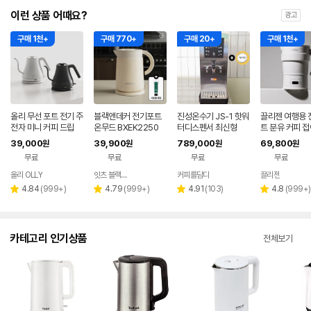
이런 상품 어때요?
광고
구매 1천+
구매 770+
구매 20+
구매 1천+
올리 무선 포트 전기 주
블랙앤데커 전기포트
진성온수기 JS-1 핫워
끌리젠 여행용 
전자 미니 커피 드립
온무드 BXEK2250
터디스펜서 최신형
트 분유 커피 접
대용
39,000
39,900
789,000
69,800
원
원
원
원
무료
무료
무료
무료
올리 OLLY
잇츠 블랙앤데커
커피를담다
끌리젠
네이버
네이버
네이버
페이
페이
페이
리
리
리
리
4.84
(
999+
)
4.79
(
999+
)
4.91
(
103
)
4.8
(
999+
)
별
별
별
별
뷰
뷰
뷰
뷰
점
점
점
점
수
수
수
수
카테고리 인기상품
전체보기