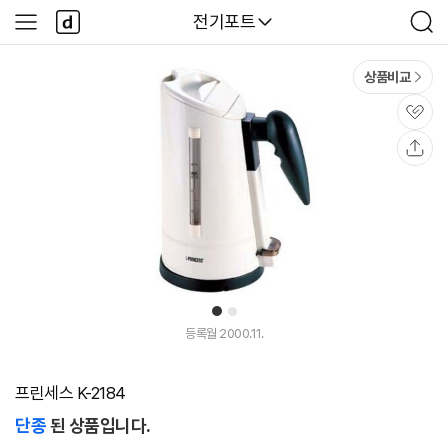
본문 바로가기
다
다나와
전기포트
사
검
나
이
색
와
드
메
메
상품비교
인
뉴
관
심
공
유
1
2
등록월 2000.11.
프린세스 K-2184
단종
된 상품입니다.