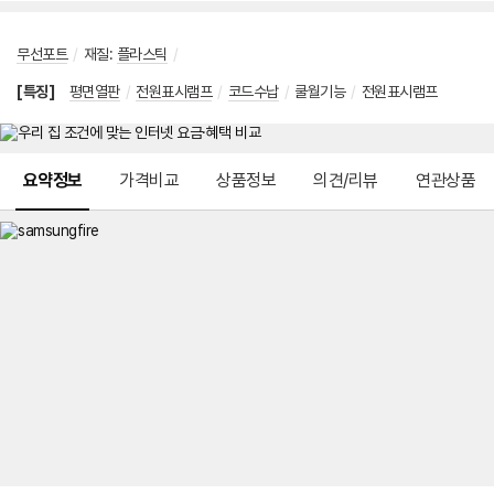
무선포트
/
재질
:
플라스틱
/
[특징]
평면열판
/
전원표시램프
/
코드수납
/
쿨월기능
/
전원표시램프
메뉴 네비게이션
요약정보
가격비교
상품정보
의견/리뷰
연관상품