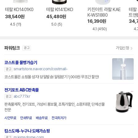
테팔 KO1401K0
테팔 KI141DKO
키친아트 라팔 KAE
테팔
K-WS1880
트앤블
38,540
원
45,480
원
16,390
원
34,
4.5
(11)
5.0
(5)
4.1
(450)
4.
파워링크
가입신청
광고
코스트몰 물병가습기
smartstore.naver.com/costmall-
광고
코스트몰은 쇼핑몰 성지! 당일발송! 알림받기 1,000원 무조건 할인!
전기포트 ABC판촉물
abc777.kr
광고
판촉물제작, 전기포트, 가성비 홍보물, 초특가할인, 소량/대량, 단체선물
전문
시안무료
인쇄무료
배송무료
전국최저가
킴스도매-누구나 도매가쇼핑
m.kimsdome.com
광고